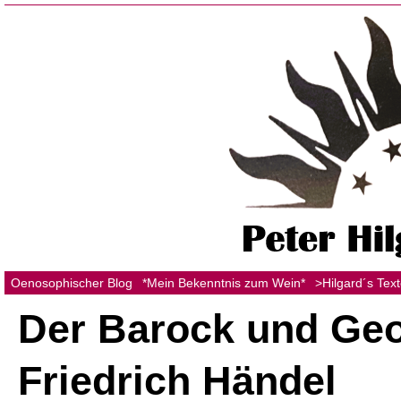
Oenosophischer Blog
*Mein Bekenntnis zum Wein*
>Hilgard´s Tex
Der Barock und Ge
Friedrich Händel