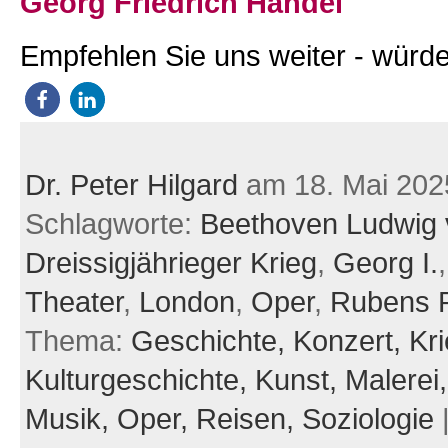
Georg Friedrich Händel
Empfehlen Sie uns weiter - würde
Dr. Peter Hilgard
am 18. Mai 202
Schlagworte:
Beethoven Ludwig
Dreissigjährieger Krieg
,
Georg I.
Theater
,
London
,
Oper
,
Rubens P
Thema:
Geschichte,
Konzert,
Kri
Kulturgeschichte,
Kunst,
Malerei
Musik,
Oper,
Reisen,
Soziologie