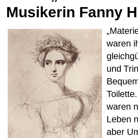
Musikerin Fanny H
„Materi
waren i
gleichgü
und Tri
Bequeml
Toilette
waren n
Leben n
aber U