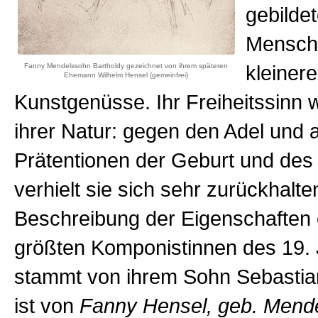
gebilde
Mensch
Fanny Mendelssohn Bartholdy gezeichnet von ihrem späteren
kleinere
Ehemann Wilhelm Hensel (gemeinfrei)
Kunstgenüsse. Ihr Freiheitssinn wu
ihrer Natur: gegen den Adel und a
Prätentionen der Geburt und des
verhielt sie sich sehr zurückhalte
Beschreibung der Eigenschaften 
größten Komponistinnen des 19.
stammt von ihrem Sohn Sebastia
ist von
Fanny Hensel, geb. Mend