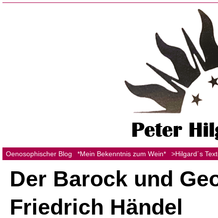
Oenosophischer Blog
*Mein Bekenntnis zum Wein*
>Hilgard´s Tex
Der Barock und Ge
Friedrich Händel