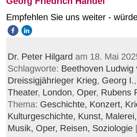
Georg Friedrich Händel
Empfehlen Sie uns weiter - würde
Dr. Peter Hilgard
am 18. Mai 202
Schlagworte:
Beethoven Ludwig
Dreissigjährieger Krieg
,
Georg I.
Theater
,
London
,
Oper
,
Rubens P
Thema:
Geschichte,
Konzert,
Kri
Kulturgeschichte,
Kunst,
Malerei
Musik,
Oper,
Reisen,
Soziologie