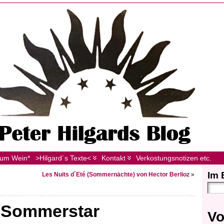
zum Wein*
>Hilgard´s Texte<
Kontakt
Verkostungsnotizen etc.
Im 
Les Nuits d´Eté (Sommernächte) von Hector Berlioz
»
 Sommerstar
Vo