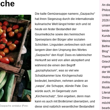
üche
An die
Philo
Die kalte Gemüsesuppe namens „Gazpacho“
Unter
hat ihren Siegeszug durch die internationale
2026 
kulinarische Welt längst hinter sich und ist
unser
heute ein fester Bestandteil der
beide
Gourmetküche sowie des heimischen
Kunde
Speiseplans der Bürger aller sozialen
Weins
Schichten. Linguisten zerbrechen sich seit
Befri
langem über den Ursprung des Wortes
Blog“ 
„Gazpacho“ den Kopf. Dass es lateinischer
Theme
Herkunft sei wird von allen akzeptiert und
Griec
während die einen den Begriff
eigen
„gazophylacium“, was so viel wie
der W
Schatzkammer bzw. Kirchgenschatz
Hedoni
bedeutet, bemühen, nehmen andere an
zivili
„caspa“, die Schuppe, stünde Pate. Das
Musik,
würde auch, im Gegensatz zum
Litera
„Kirchenschatz“, Sinn ergeben, denn man
Diese
kann es auch mit Brotkrümel übersetzen, und
möcht
 Gazpacho andaluz (Foto:
diese sind natürlich wesentlicher Bestandteil
bearbe