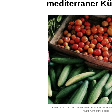
mediterraner K
Gurken und Tomaten: wesentliche Bestandteile des
Nuzul Arifa auf Pexels)