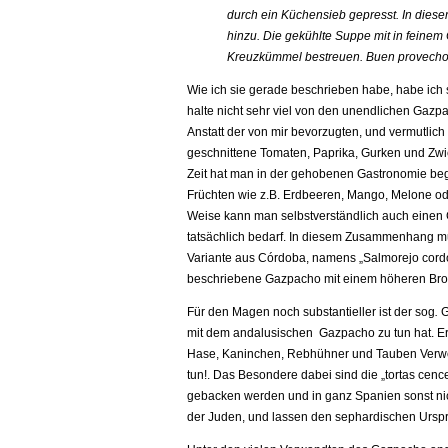
durch ein Küchensieb gepresst. In diese
hinzu. Die gekühlte Suppe mit in feine
Kreuzkümmel bestreuen. Buen provecho
Wie ich sie gerade beschrieben habe, habe ich s
halte nicht sehr viel von den unendlichen Gazp
Anstatt der von mir bevorzugten, und vermutlich
geschnittene Tomaten, Paprika, Gurken und Zwie
Zeit hat man in der gehobenen Gastronomie beg
Früchten wie z.B. Erdbeeren, Mango, Melone od
Weise kann man selbstverständlich auch einen
tatsächlich bedarf. In diesem Zusammenhang m
Variante aus Córdoba, namens „Salmorejo cord
beschriebene Gazpacho mit einem höheren Brota
Für den Magen noch substantieller ist der sog
.
G
mit dem andalusischen Gazpacho zu tun hat. Er 
Hase, Kaninchen, Rebhühner und Tauben Verwen
tun!. Das Besondere dabei sind die „tortas cenc
gebacken werden und in ganz Spanien sonst nic
der Juden, und lassen den sephardischen Urspr