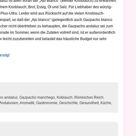
luz ist allen voran der „Ajo Blanco“ (Weißer Knoblauch) zu erwähnen.
schem Knoblauch, Brot, Essig, Öl und Salz. Für Liebhaber des würzig-
lus-Ultra. Leider wird aus Rücksicht auf die vielen Knoblauch-
espart, so daß der „Ajo blanco“ (gelegentlich auch Gazpacho blanco
icher nicht übertrieben zu behaupten, die Gazpacho andaluz sei zum
e im Sommer, wenn die Zutaten vollreif sind, ist er außerordentlich
v leicht zuzubereiten und belastet das häusliche Budget nur sehr
rstig!
ho andaluz
,
Gazpacho manchego
,
Koblauch
,
Römisches Reich
,
Andalusien,
Aromatik,
Gastronomie,
Geschichte,
Gesundheit,
Küche,