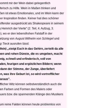
 kommt mir der Wein dabei gelegentlich
ferisch zu Hilfe. Wein in Maßen trinken und
ßen ist etwas Emotionales, und im Wein kann der
er Inspiration finden. Keiner hat dies schöner
reffender ausgedrückt als Shakespeare in seinem
 Heinrich der Vierte" (2. Teil, 4. Aufzug, 3.
, wo er den lebensfrohen Falstaff in der
etzung von
August Wilhelm von Schlegel
und
g Tieck
ausrufen lässt:
ein) „steigt Euch in das Gehirn, zerteilt da alle
nen und rohen Dünste, die es umgeben, macht
nig, schnell und erfinderisch, voll von
den, feurigen und ergötzlichen Bildern; wenn
 dann der Stimme, der Zunge, überliefert
, was ihre Geburt ist, so wird vortrefflicher
daraus".
fflicher Witz können selbstverständlich auch die
en Farben und Formen des Malers oder
auers bzw. die spannenden Klänge des Musikers
 um reine Fakten können heute problemlos von