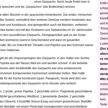
eines Gazpacho. Noch heute findet man in
Kritik
al sprechen und sie „Gazpachos“ (die Brotkrümel) nennen.
schöp
genie
e alten Wurzeln in der spanischen Armenküche. Die ersten, römischen
Künstl
ußer Gurken, vermutlich kein anderes Gemüse sondern bestanden aus
und t
ebeln und Knoblauch, und gelegentlich auch mit Mandeln, verfeinert
"König
ika kamen erst mit den Eroberern aus Südamerika im 16. Jahrhundert
Szene)
len des neuzeitlichen Gazpacho. Demgegenüber gab es die Gurke
Übers
ndien kommend zuerst in Griechenland und dann im gesamten
Ludwi
hatte. Bis zur Ankunft der Tomaten und Paprika aus den Kolonien waren
(Der W
chen Halbinsel.
alber
ilt als die Ursprungsregion des Gazpacho. In den Häfen von Sevilla
es sin
Paprika aus der Neuen Welt ein und wurden schnell in die beliebte
behen
rieren aller Inhaltsstoffe des Gazpacho war eine andalusische
diese
 einzelnen Komponenten harmonisch verbinden ließen. Man hatte
werden
te für die Küche konstruiert (span: Pasapuré), heute wird dies von
Witz 
 Lieblingsvariante des Gazpacho ist im Grunde sehr einfach:
Vortre
schön
ten, 1 große, grüne Paprika, 1 geschälte und in Fragmente geschnittene,
Bildh
ürfel geschnittenes Weißbrot, 1 gevierteilte Zwiebel, 2 geschälte
sein.
es Olivenöl, 4 Esslöffel Sherry-Essig und einen gestrichenen Teelöffel
Texte
en Behälter mit einem Pürierstab homogenisiert und anschließend