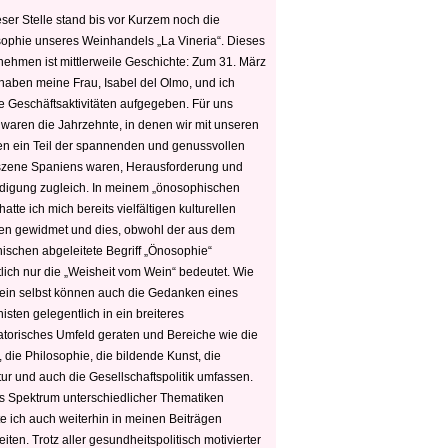
ser Stelle stand bis vor Kurzem noch die
sophie unseres Weinhandels „La Vineria“. Dieses
nehmen ist mittlerweile Geschichte: Zum 31. März
haben meine Frau, Isabel del Olmo, und ich
e Geschäftsaktivitäten aufgegeben. Für uns
 waren die Jahrzehnte, in denen wir mit unseren
n ein Teil der spannenden und genussvollen
zene Spaniens waren, Herausforderung und
edigung zugleich. In meinem „önosophischen
hatte ich mich bereits vielfältigen kulturellen
n gewidmet und dies, obwohl der aus dem
hischen abgeleitete Begriff „Önosophie“
tlich nur die „Weisheit vom Wein“ bedeutet. Wie
ein selbst können auch die Gedanken eines
sten gelegentlich in ein breiteres
satorisches Umfeld geraten und Bereiche wie die
 die Philosophie, die bildende Kunst, die
tur und auch die Gesellschaftspolitik umfassen.
s Spektrum unterschiedlicher Thematiken
e ich auch weiterhin in meinen Beiträgen
iten. Trotz aller gesundheitspolitisch motivierter