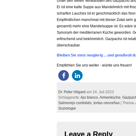
Unter den vielen Verwandten des Gazpacho anda
Er ist eine kalte Suppe aus Mandelmilch mit fri
scharfen Lauches ist er geschmacklich das Non-P
Empfindlichen manchmal mit dieser Zutat sehr g
genannt) mehr eine Mandelsuppe ist. Es wäre s
Synonym der mediterranen Küche geworden. Gerad
erfrischend und bekömmlich. Gazpacho ist relati
überschaubar.
Bleiben Sie stets neugierig …und genußvoll du
Empfehlen Sie uns weiter - würde uns freuen!
Dr. Peter Hilgard
am 24. Juli 2023
Schlagworte:
Ajo blanco
,
Armenküche
,
Gazpac
Salmorejo cordobés
,
tortas cenceñas
| Thema:
Soziologie
Leave a Reply