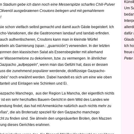
Künstl
m Stadium gebe ich dann noch eine Messerspitze scharfes Chili-Pulver
Um Sa
m Olivenöl ausgebratenen Croutons belegen und mit gemahlenem
bedarf
!
Interp
aller
ie schon vielfach selbst gemacht und damit auch Gäste begeistert. Ich
dafür
acho-Variationen, die die Gastronomen landauf und landab erfinden.
Glaub
 auch authentischeren, Croutons kann man in kleinste Würfel
Ich h
beln als Garnierung (span.: „guarnición“) verwenden. In der letzten
freue 
onnen den klassischen Salat als Essensbegleiter mit allerhand
Peter
er Wassermelone zu dekorieren, bzw. zu vermengen. In ähnlicher
 Gazpacho „aufpeppeln“, wenn man das Gefühl hat, dass er dessen
uss die zunehmend populärer werdende, dickflüssige Gazpacho-
obés“ noch erwähnt werden. Dabei handelt es sich um eine wie oben
nteil und Einlagen wie Schinken und Ei.
azpacho Manchego, aus der Region La Mancha, der eigentlich nichts
ist ein sehr herzhaftes Bauern-Gericht in dem Wild des Landes wie
dung findet, das hat mit Armenküche natürlich auch nichts mehr zu
eñas“, die als Brotersatz speziell für den Gazpacho manchego
ht zu finden sind. Sie ähneln den ungesäuerten Broten, den Mazzen
ung dieses Gerichtes erahnen.