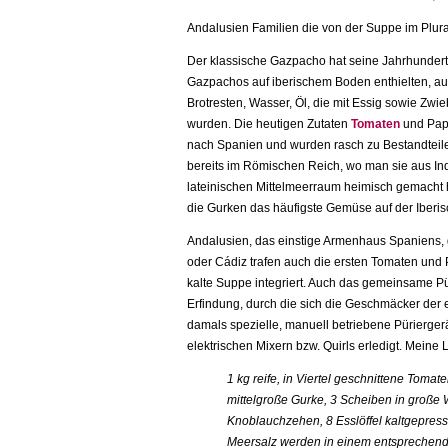
Andalusien Familien die von der Suppe im Plur
Der klassische Gazpacho hat seine Jahrhundert
Gazpachos auf iberischem Boden enthielten, a
Brotresten, Wasser, Öl, die mit Essig sowie Zwi
wurden. Die heutigen Zutaten
Tomaten
und Papr
nach Spanien und wurden rasch zu Bestandtei
bereits im Römischen Reich, wo man sie aus I
lateinischen Mittelmeerraum heimisch gemacht 
die Gurken das häufigste Gemüse auf der Iberis
Andalusien, das einstige Armenhaus Spaniens, g
oder Cádiz trafen auch die ersten Tomaten und 
kalte Suppe integriert. Auch das gemeinsame Pü
Erfindung, durch die sich die Geschmäcker der
damals spezielle, manuell betriebene Püriergerä
elektrischen Mixern bzw. Quirls erledigt. Meine
1 kg reife, in Viertel geschnittene Toma
mittelgroße Gurke, 3 Scheiben in große W
Knoblauchzehen, 8 Esslöffel kaltgepresst
Meersalz werden in einem entsprechend