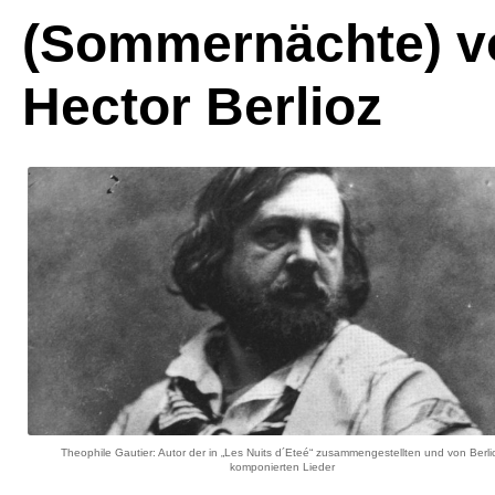
(Sommernächte) v
Hector Berlioz
Theophile Gautier: Autor der in „Les Nuits d´Eteé“ zusammengestellten und von Berli
komponierten Lieder