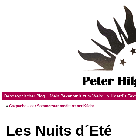
Oenosophischer Blog
*Mein Bekenntnis zum Wein*
>Hilgard´s Tex
«
Gazpacho – der Sommerstar mediterraner Küche
Les Nuits d´Eté