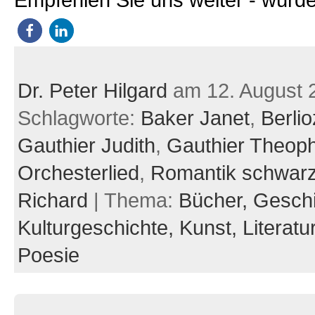
Empfehlen Sie uns weiter - würde
Dr. Peter Hilgard
am 12. August 
Schlagworte:
Baker Janet
,
Berli
Gauthier Judith
,
Gauthier Theoph
Orchesterlied
,
Romantik schwar
Richard
| Thema:
Bücher,
Gesch
Kulturgeschichte,
Kunst,
Literatu
Poesie