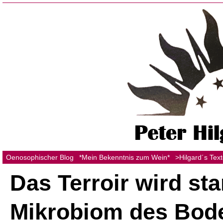
Oenosophischer Blog
*Mein Bekenntnis zum Wein*
>Hilgard´s Tex
Das Terroir wird st
Mikrobiom des Bod