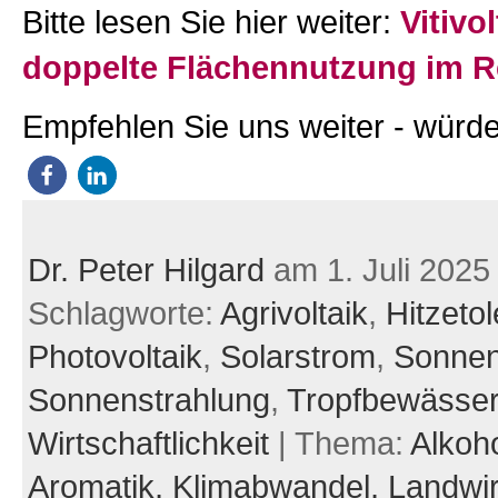
Bitte lesen Sie hier weiter:
Vitivol
doppelte Flächennutzung im R
Empfehlen Sie uns weiter - würde
Dr. Peter Hilgard
am 1. Juli 2025
Schlagworte:
Agrivoltaik
,
Hitzeto
Photovoltaik
,
Solarstrom
,
Sonne
Sonnenstrahlung
,
Tropfbewässe
Wirtschaftlichkeit
| Thema:
Alkoh
Aromatik,
Klimabwandel,
Landwir