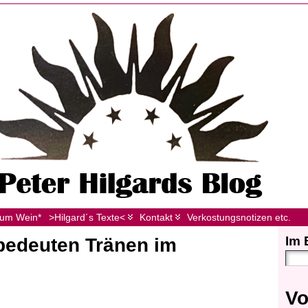
zum Wein*
>Hilgard´s Texte<
Kontakt
Verkostungsnotizen etc.
Im 
bedeuten Tränen im
Vo