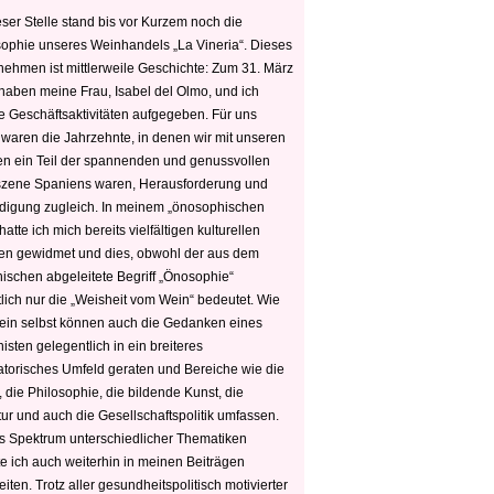
ser Stelle stand bis vor Kurzem noch die
sophie unseres Weinhandels „La Vineria“. Dieses
nehmen ist mittlerweile Geschichte: Zum 31. März
haben meine Frau, Isabel del Olmo, und ich
e Geschäftsaktivitäten aufgegeben. Für uns
 waren die Jahrzehnte, in denen wir mit unseren
n ein Teil der spannenden und genussvollen
zene Spaniens waren, Herausforderung und
edigung zugleich. In meinem „önosophischen
hatte ich mich bereits vielfältigen kulturellen
n gewidmet und dies, obwohl der aus dem
hischen abgeleitete Begriff „Önosophie“
tlich nur die „Weisheit vom Wein“ bedeutet. Wie
ein selbst können auch die Gedanken eines
sten gelegentlich in ein breiteres
satorisches Umfeld geraten und Bereiche wie die
 die Philosophie, die bildende Kunst, die
tur und auch die Gesellschaftspolitik umfassen.
s Spektrum unterschiedlicher Thematiken
e ich auch weiterhin in meinen Beiträgen
iten. Trotz aller gesundheitspolitisch motivierter