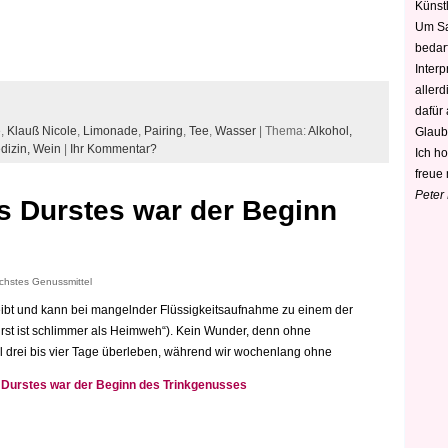
Künstl
Um Sa
bedarf
Interp
aller
dafür
e
,
Klauß Nicole
,
Limonade
,
Pairing
,
Tee
,
Wasser
| Thema:
Alkohol,
Glaub
dizin,
Wein
|
Ihr Kommentar?
Ich h
freue 
Peter
es Durstes war der Beginn
chstes Genussmittel
treibt und kann bei mangelnder Flüssigkeitsaufnahme zu einem der
st ist schlimmer als Heimweh“). Kein Wunder, denn ohne
 drei bis vier Tage überleben, während wir wochenlang ohne
s Durstes war der Beginn des Trinkgenusses