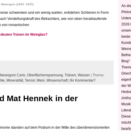
o Marangoni (1840 -1925)
An die
Philo
Kreise schwenken und ein wenig warten, entstehen Schlieren in Form
Unter
nach Vorstellungskraft des Betrachters, wie von oben herablaufende
2026 
en von romanischen
unser
edeuten Tränen im Weinglas?
beide
Kunde
Weins
Befri
Blog“ 
Theme
Griec
Marangoni Carlo
,
Oberflächenspannung
,
Tränen
,
Wasser
| Thema:
eigen
hte,
Mineralität,
Terroir,
Wein,
Wissenschaft
|
Ihr Kommentar?
der W
Hedoni
d Mat Hennek in der
zivili
Musik,
Litera
Diese
möcht
monie standen auf dem Podium in der Mitte des überdimensionierten
bearbe