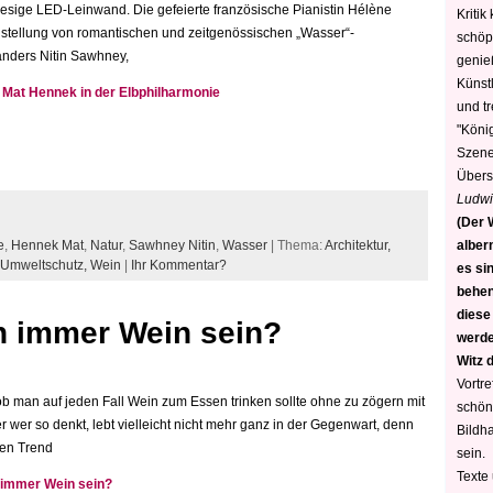
esige LED-Leinwand. Die gefeierte französische Pianistin Hélène
Kritik
stellung von romantischen und zeitgenössischen „Wasser“-
schöp
länders Nitin Sawhney,
genie
Künstl
Mat Hennek in der Elbphilharmonie
und t
"König
Szene)
Übers
Ludwi
(Der W
e
,
Hennek Mat
,
Natur
,
Sawhney Nitin
,
Wasser
| Thema:
Architektur,
alber
Umweltschutz,
Wein
|
Ihr Kommentar?
es sin
behen
diese
 immer Wein sein?
werden
Witz 
Vortre
b man auf jeden Fall Wein zum Essen trinken sollte ohne zu zögern mit
schön
 wer so denkt, lebt vielleicht nicht mehr ganz in der Gegenwart, denn
Bildh
nen Trend
sein.
Texte
immer Wein sein?