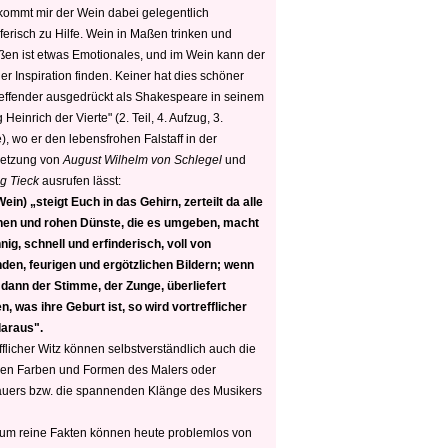
 kommt mir der Wein dabei gelegentlich
ferisch zu Hilfe. Wein in Maßen trinken und
ßen ist etwas Emotionales, und im Wein kann der
er Inspiration finden. Keiner hat dies schöner
reffender ausgedrückt als Shakespeare in seinem
 Heinrich der Vierte" (2. Teil, 4. Aufzug, 3.
, wo er den lebensfrohen Falstaff in der
etzung von
August Wilhelm von Schlegel
und
g Tieck
ausrufen lässt:
ein) „steigt Euch in das Gehirn, zerteilt da alle
nen und rohen Dünste, die es umgeben, macht
nig, schnell und erfinderisch, voll von
den, feurigen und ergötzlichen Bildern; wenn
 dann der Stimme, der Zunge, überliefert
, was ihre Geburt ist, so wird vortrefflicher
daraus".
fflicher Witz können selbstverständlich auch die
en Farben und Formen des Malers oder
auers bzw. die spannenden Klänge des Musikers
 um reine Fakten können heute problemlos von