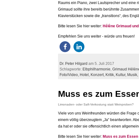
Raums ein Piano, zwei Lautsprecher und eine ri
Grimaud sollte ihre bereits berühmte Zusammen
Klavierstücken sowie die „transitions“, des Eng
Bitte lesen Sie hier weiter:
Hélène Grimaud und 
Empfehlen Sie uns weiter - würde uns freuen!
Dr. Peter Hilgard
am 5. Juli 2017
Schlagworte:
Elbphilharmonie
,
Grimaud Hélèn
Foto/Video,
Hotel,
Konzert,
Kritik,
Kultur,
Musik,
Muss es zum Essen
Limonaden- oder Saft-Verkostung statt Weinproben?
Viele von uns Weinfreunden würden die Frage o
einem völlig überzeugtem „Ja“ beantworten. Aber
da hat er oder sie offensichtlich einen allgemei
Bitte lesen Sie hier weiter:
Muss es zum Essen 