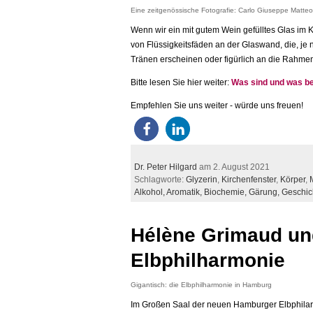
Eine zeitgenössische Fotografie: Carlo Giuseppe Matte
Wenn wir ein mit gutem Wein gefülltes Glas im 
von Flüssigkeitsfäden an der Glaswand, die, je 
Tränen erscheinen oder figürlich an die Rahm
Bitte lesen Sie hier weiter:
Was sind und was b
Empfehlen Sie uns weiter - würde uns freuen!
Dr. Peter Hilgard
am 2. August 2021
Schlagworte:
Glyzerin
,
Kirchenfenster
,
Körper
,
Alkohol,
Aromatik,
Biochemie,
Gärung,
Geschic
Hélène Grimaud un
Elbphilharmonie
Gigantisch: die Elbphilharmonie in Hamburg
Im Großen Saal der neuen Hamburger Elbphilar