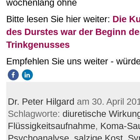
wochenlang ohne
Bitte lesen Sie hier weiter:
Die Ku
des Durstes war der Beginn de
Trinkgenusses
Empfehlen Sie uns weiter - würde
Dr. Peter Hilgard
am 30. April 20
Schlagworte:
diuretische Wirkun
Flüssigkeitsaufnahme
,
Koma-Sa
Psychoanalyse
,
salzige Kost
,
Sy