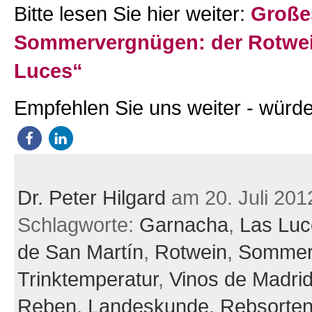
Bitte lesen Sie hier weiter:
Große
Sommervergnügen: der Rotwei
Luces“
Empfehlen Sie uns weiter - würde
Dr. Peter Hilgard
am 20. Juli 201
Schlagworte:
Garnacha
,
Las Luc
de San Martín
,
Rotwein
,
Somme
Trinktemperatur
,
Vinos de Madri
Reben,
Landeskunde,
Rebsorten