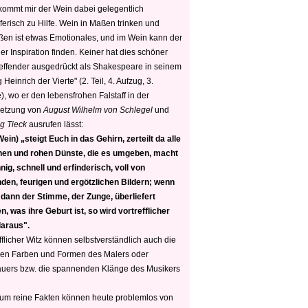
 kommt mir der Wein dabei gelegentlich
ferisch zu Hilfe. Wein in Maßen trinken und
ßen ist etwas Emotionales, und im Wein kann der
er Inspiration finden. Keiner hat dies schöner
reffender ausgedrückt als Shakespeare in seinem
 Heinrich der Vierte" (2. Teil, 4. Aufzug, 3.
, wo er den lebensfrohen Falstaff in der
etzung von
August Wilhelm von Schlegel
und
g Tieck
ausrufen lässt:
ein) „steigt Euch in das Gehirn, zerteilt da alle
nen und rohen Dünste, die es umgeben, macht
nig, schnell und erfinderisch, voll von
den, feurigen und ergötzlichen Bildern; wenn
 dann der Stimme, der Zunge, überliefert
, was ihre Geburt ist, so wird vortrefflicher
daraus".
fflicher Witz können selbstverständlich auch die
en Farben und Formen des Malers oder
auers bzw. die spannenden Klänge des Musikers
 um reine Fakten können heute problemlos von