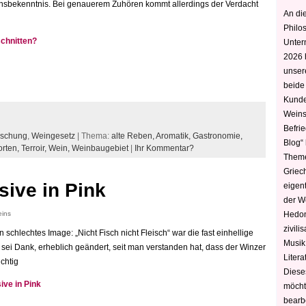
sbekenntnis. Bei genauerem Zuhören kommt allerdings der Verdacht
An die
Philo
schnitten?
Unter
2026 
unser
beide
Kunde
Weins
Befri
ischung
,
Weingesetz
| Thema:
alte Reben,
Aromatik,
Gastronomie,
Blog“ 
rten,
Terroir,
Wein,
Weinbaugebiet
|
Ihr Kommentar?
Theme
Griec
ive in Pink
eigen
der W
Hedoni
eins
zivili
 schlechtes Image: „Nicht Fisch nicht Fleisch“ war die fast einhellige
Musik,
 sei Dank, erheblich geändert, seit man verstanden hat, dass der Winzer
Litera
chtig
Diese
ve in Pink
möcht
bearbe