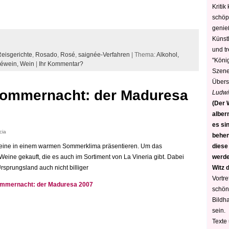
Kritik
schöp
genie
Künstl
und t
eisgerichte
,
Rosado
,
Rosé
,
saignée-Verfahren
| Thema:
Alkohol,
"König
éwein,
Wein
|
Ihr Kommentar?
Szene)
Übers
 Sommernacht: der Maduresa
Ludwi
(Der W
alber
es sin
cia
behen
diese
enweine in einem warmen Sommerklima präsentieren. Um das
werden
ine gekauft, die es auch im Sortiment von La Vineria gibt. Dabei
Witz 
rsprungsland auch nicht billiger
Vortre
Sommernacht: der Maduresa 2007
schön
Bildh
sein.
Texte