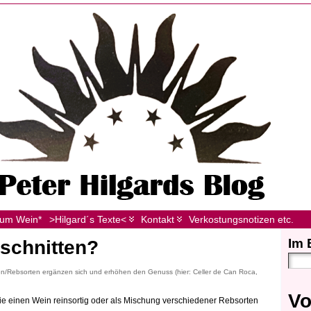
zum Wein*
>Hilgard´s Texte<
Kontakt
Verkostungsnotizen etc.
Im 
rschnitten?
en/Rebsorten ergänzen sich und erhöhen den Genuss (hier: Celler de Can Roca,
Vo
ie einen Wein reinsortig oder als Mischung verschiedener Rebsorten