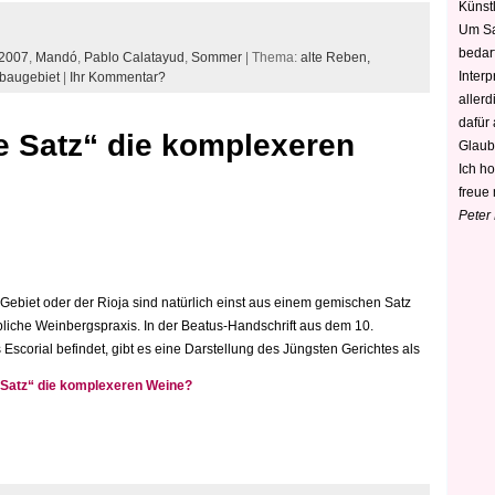
Künstl
Um Sa
bedarf
2007
,
Mandó
,
Pablo Calatayud
,
Sommer
| Thema:
alte Reben,
Interp
baugebiet
|
Ihr Kommentar?
aller
dafür
e Satz“ die komplexeren
Glaub
Ich h
freue 
Peter
ebiet oder der Rioja sind natürlich einst aus einem gemischen Satz
bliche Weinbergspraxis. In der Beatus-Handschrift aus dem 10.
s Escorial befindet, gibt es eine Darstellung des Jüngsten Gerichtes als
 Satz“ die komplexeren Weine?