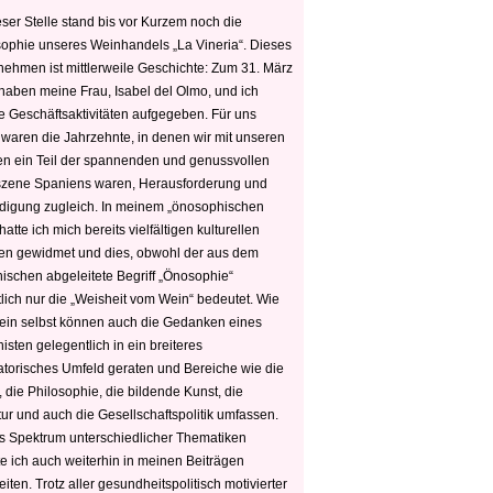
ser Stelle stand bis vor Kurzem noch die
sophie unseres Weinhandels „La Vineria“. Dieses
nehmen ist mittlerweile Geschichte: Zum 31. März
haben meine Frau, Isabel del Olmo, und ich
e Geschäftsaktivitäten aufgegeben. Für uns
 waren die Jahrzehnte, in denen wir mit unseren
n ein Teil der spannenden und genussvollen
zene Spaniens waren, Herausforderung und
edigung zugleich. In meinem „önosophischen
hatte ich mich bereits vielfältigen kulturellen
n gewidmet und dies, obwohl der aus dem
hischen abgeleitete Begriff „Önosophie“
tlich nur die „Weisheit vom Wein“ bedeutet. Wie
ein selbst können auch die Gedanken eines
sten gelegentlich in ein breiteres
satorisches Umfeld geraten und Bereiche wie die
 die Philosophie, die bildende Kunst, die
tur und auch die Gesellschaftspolitik umfassen.
s Spektrum unterschiedlicher Thematiken
e ich auch weiterhin in meinen Beiträgen
iten. Trotz aller gesundheitspolitisch motivierter