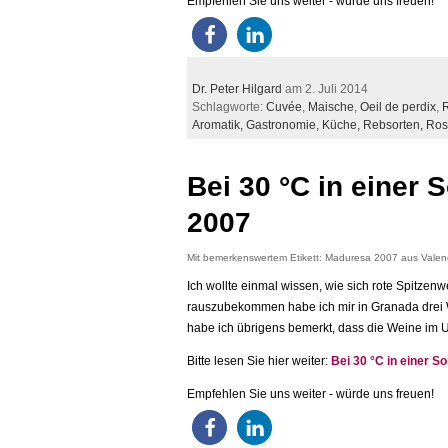
Empfehlen Sie uns weiter - würde uns freuen!
Dr. Peter Hilgard
am 2. Juli 2014
Schlagworte:
Cuvée
,
Maische
,
Oeil de perdix
,
R
Aromatik,
Gastronomie,
Küche,
Rebsorten,
Ros
Bei 30 °C in einer
2007
Mit bemerkenswertem Etikett: Maduresa 2007 aus Valen
Ich wollte einmal wissen, wie sich rote Spitz
rauszubekommen habe ich mir in Granada drei We
habe ich übrigens bemerkt, dass die Weine im U
Bitte lesen Sie hier weiter:
Bei 30 °C in einer 
Empfehlen Sie uns weiter - würde uns freuen!