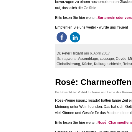
bevorzugen zu einem hochemotionalen Glauben
auf, dass sich die Gefühle
Bitte lesen Sie hier weiter:
Sortenrein oder ver
Empfehlen Sie uns weiter - würde uns freuen!
Dr. Peter Hilgard
am 6. April 2017
Schlagworte:
Assemblage
,
coupage
,
Cuvée
,
M
Globalisierung,
Küche,
Kulturgeschichte,
Rebso
Rosé: Charmeoffens
Die Rosenblüte: Vorbild für Name und Farbe des Roséw
Rosé-Weine (span.: rosado) hatten lange Zeit ein
Meinung unter Weinfreunden. Das hat sich, Gott
viel Können und Gespür für das Machen eines ri
Bitte lesen Sie hier weiter:
Rosé: Charmeoffensi