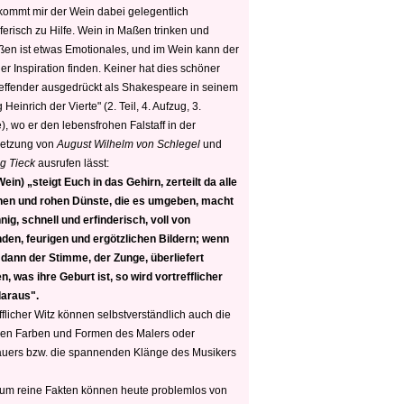
 kommt mir der Wein dabei gelegentlich
ferisch zu Hilfe. Wein in Maßen trinken und
ßen ist etwas Emotionales, und im Wein kann der
er Inspiration finden. Keiner hat dies schöner
reffender ausgedrückt als Shakespeare in seinem
 Heinrich der Vierte" (2. Teil, 4. Aufzug, 3.
, wo er den lebensfrohen Falstaff in der
etzung von
August Wilhelm von Schlegel
und
g Tieck
ausrufen lässt:
ein) „steigt Euch in das Gehirn, zerteilt da alle
nen und rohen Dünste, die es umgeben, macht
nig, schnell und erfinderisch, voll von
den, feurigen und ergötzlichen Bildern; wenn
 dann der Stimme, der Zunge, überliefert
, was ihre Geburt ist, so wird vortrefflicher
daraus".
fflicher Witz können selbstverständlich auch die
en Farben und Formen des Malers oder
auers bzw. die spannenden Klänge des Musikers
 um reine Fakten können heute problemlos von