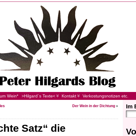
zum Wein*
>Hilgard´s Texte<
Kontakt
Verkostungsnotizen etc.
Im 
des
Der Wein in der Dichtung
»
chte Satz“ die
Vo