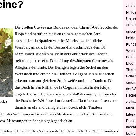
eine?
An die
Philo
Unter
2026 
Die großen Cuvées aus Bordeaux, dem Chianti-Gebiet oder der
unser
Rioja sind natürlich einst aus einem gemischen Satz
beide
entstanden. In Spanien war der Mischsatz die übliche
Kunde
Weinbergspraxis. In der Beatus-Handschrift aus dem 10.
Weins
Jahrhundert, die sich heute in der Bibliothek des Escorial
Befri
befindet, gibt es eine Darstellung des Jüngsten Gerichtes als
Blog“ 
Allegorie der Ernte. Die Heiligen legen die Sichel an den
Theme
Weinstock und ernten die Trauben. Bei genauerem Hinsehen
Griec
erkennt man am gleichen Stock weiße und rote Trauben. Da
eigen
das Buch
in San Millán de la Cogolla, mitten in der Rioja,
der W
angefertigt wurde, ist anzunehmen, daß der anonyme Künstler
Hedoni
die Praxis der Weinlese dort darstellte. Natürlich wuchsen auch
zivili
töcke
damals an ein und dem gleichen Stock nicht Trauben
Musik,
 klar: der Wein war ein Gemisch aus Mosten roter und weißer Trauben.
Litera
solche Mischungen in Spanien gelegentlich an.
Diese
möcht
verschwand erst mit den Auftreten der Reblaus Ende des 19. Jahrhunderts
bearbe