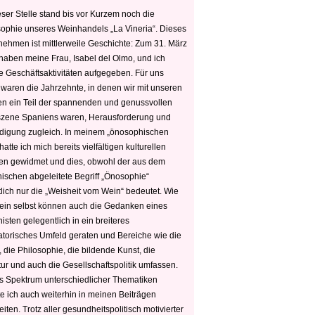
ser Stelle stand bis vor Kurzem noch die
sophie unseres Weinhandels „La Vineria“. Dieses
nehmen ist mittlerweile Geschichte: Zum 31. März
haben meine Frau, Isabel del Olmo, und ich
e Geschäftsaktivitäten aufgegeben. Für uns
 waren die Jahrzehnte, in denen wir mit unseren
n ein Teil der spannenden und genussvollen
zene Spaniens waren, Herausforderung und
edigung zugleich. In meinem „önosophischen
hatte ich mich bereits vielfältigen kulturellen
n gewidmet und dies, obwohl der aus dem
hischen abgeleitete Begriff „Önosophie“
tlich nur die „Weisheit vom Wein“ bedeutet. Wie
ein selbst können auch die Gedanken eines
sten gelegentlich in ein breiteres
satorisches Umfeld geraten und Bereiche wie die
 die Philosophie, die bildende Kunst, die
tur und auch die Gesellschaftspolitik umfassen.
s Spektrum unterschiedlicher Thematiken
e ich auch weiterhin in meinen Beiträgen
iten. Trotz aller gesundheitspolitisch motivierter