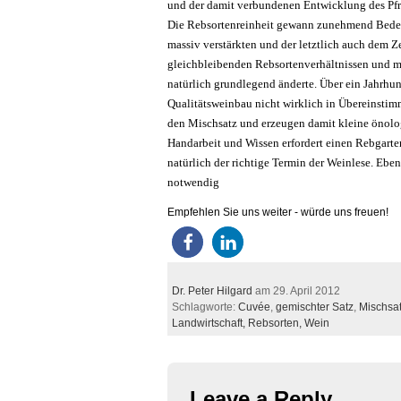
und der damit verbundenen Entwicklung des Pfro
Die Rebsortenreinheit gewann zunehmend Bedeut
massiv verstärkten und der letztlich auch dem 
gleichbleibenden Rebsortenverhältnissen und mit
natürlich grundlegend änderte. Über ein Jahrhun
Qualitätsweinbau nicht wirklich in Übereinsti
den Mischsatz und erzeugen damit kleine önologi
Handarbeit und Wissen erfordert einen Rebgarte
natürlich der richtige Termin der Weinlese. Eben
notwendig
Empfehlen Sie uns weiter - würde uns freuen!
Dr. Peter Hilgard
am 29. April 2012
Schlagworte:
Cuvée
,
gemischter Satz
,
Mischsa
Landwirtschaft,
Rebsorten,
Wein
Leave a Reply