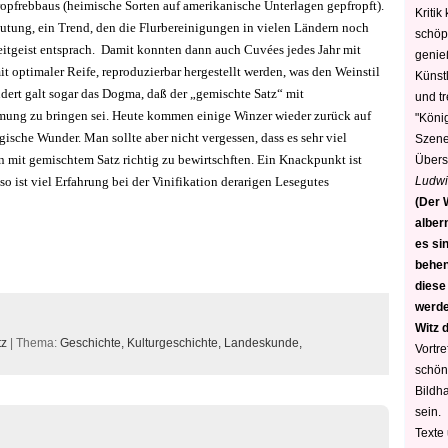
pfrebbaus (heimische Sorten auf amerikanische Unterlagen gepfropft).
Kritik
ung, ein Trend, den die Flurbereinigungen in vielen Ländern noch
schöp
Zeitgeist entsprach. Damit konnten dann auch Cuvées jedes Jahr mit
genie
 optimaler Reife, reproduzierbar hergestellt werden, was den Weinstil
Künstl
dert galt sogar das Dogma, daß der „gemischte Satz“ mit
und t
mmung zu bringen sei. Heute kommen einige Winzer wieder zurück auf
"König
sche Wunder. Man sollte aber nicht vergessen, dass es sehr viel
Szene)
n mit gemischtem Satz richtig zu bewirtschften. Ein Knackpunkt ist
Übers
Ludwi
so ist viel Erfahrung bei der Vinifikation derarigen Lesegutes
(Der W
alber
es sin
behen
diese
werden
Witz 
tz
| Thema:
Geschichte,
Kulturgeschichte,
Landeskunde,
Vortre
schön
Bildh
sein.
Texte