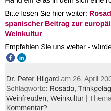
Hand ein Glas in dem sich eine r
Bitte lesen Sie hier weiter:
Rosad
spanischer Beitrag zur europä
Weinkultur
Empfehlen Sie uns weiter - würde
Dr. Peter Hilgard
am 26. April 20
Schlagworte:
Rosado
,
Trinkgela
Weinfreuden
,
Weinkultur
| Them
Kommentar?