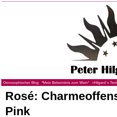
Oenosophischer Blog
*Mein Bekenntnis zum Wein*
>Hilgard´s Tex
Rosé: Charmeoffens
Pink