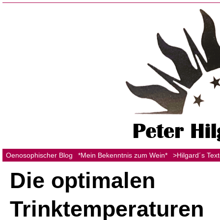
Oenosophischer Blog
*Mein Bekenntnis zum Wein*
>Hilgard´s Tex
Die optimalen
Trinktemperaturen