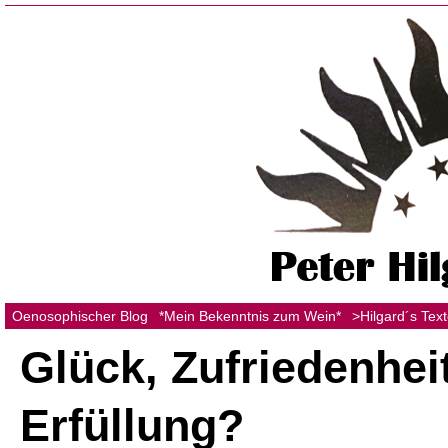
Oenosophischer Blog
*Mein Bekenntnis zum Wein*
>Hilgard´s Tex
Glück, Zufriedenheit
Erfüllung?