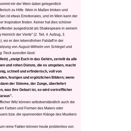
 kommt mir der Wein dabei gelegentlich
ferisch zu Hilfe. Wein in Maßen trinken und
ßen ist etwas Emotionales, und im Wein kann der
er Inspiration finden. Keiner hat dies schöner
reffender ausgedrückt als Shakespeare in seinem
 Heinrich der Vierte" (2. Teil, 4. Aufzug, 3.
, wo er den lebensfrohen Falstaff in der
etzung von
August Wilhelm von Schlegel
und
g Tieck
ausrufen lässt:
ein) „steigt Euch in das Gehirn, zerteilt da alle
nen und rohen Dünste, die es umgeben, macht
nig, schnell und erfinderisch, voll von
den, feurigen und ergötzlichen Bildern; wenn
 dann der Stimme, der Zunge, überliefert
, was ihre Geburt ist, so wird vortrefflicher
daraus".
fflicher Witz können selbstverständlich auch die
en Farben und Formen des Malers oder
auers bzw. die spannenden Klänge des Musikers
 um reine Fakten können heute problemlos von