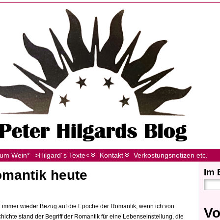
zum Wein*
>Hilgard´s Texte<
Kontakt
Verkostungsnotizen etc.
Im 
omantik heute
h immer wieder Bezug auf die Epoche der Romantik, wenn ich von
Vo
hichte stand der Begriff der Romantik für eine Lebenseinstellung, die