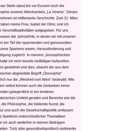
ser Stelle stand bis vor Kurzem noch die
sophie unseres Weinhandels „La Vineria“. Dieses
nehmen ist mittlerweile Geschichte: Zum 31. März
haben meine Frau, Isabel del Olmo, und ich
e Geschäftsaktivitäten aufgegeben. Für uns
 waren die Jahrzehnte, in denen wir mit unseren
n ein Teil der spannenden und genussvollen
zene Spaniens waren, Herausforderung und
edigung zugleich. In meinem „önosophischen
hatte ich mich bereits vielfältigen kulturellen
n gewidmet und dies, obwohl der aus dem
hischen abgeleitete Begriff „Önosophie“
tlich nur die „Weisheit vom Wein“ bedeutet. Wie
ein selbst können auch die Gedanken eines
sten gelegentlich in ein breiteres
satorisches Umfeld geraten und Bereiche wie die
 die Philosophie, die bildende Kunst, die
tur und auch die Gesellschaftspolitik umfassen.
s Spektrum unterschiedlicher Thematiken
e ich auch weiterhin in meinen Beiträgen
iten. Trotz aller gesundheitspolitisch motivierter