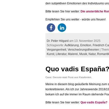
den subjektiven Emotionen des Individuums un
Bitte lesen Sie hier weiter:
Die unsterbliche Ro
Empfehlen Sie uns weiter - würde uns freuen!
Dr. Peter Hilgard
am 13. November 2025
Schlagworte:
Aufklärung
,
Emotion
,
Friedrich C
Vergangenheit
,
Verschwörungstheorien
| Them
Kunst,
Literatur,
Malerei,
Musik,
Natur,
Romanti
Quo vadis España
Cava: Genuss statt Frust aus Katalonien.
Meine in diesem blog geäußerte Meinung zum s
konkretisieren. Als ich zur Jahreswende 2018/
bekam ich auf die immer im Raum stehende Frag
Bitte lesen Sie hier weiter:
Quo vadis España?