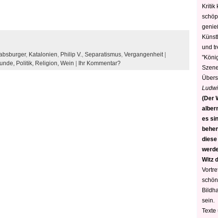
Kritik
schöp
genie
Künstl
und t
absburger
,
Katalonien
,
Philip V.
,
Separatismus
,
Vergangenheit
|
"König
unde,
Politik,
Religion,
Wein
|
Ihr Kommentar?
Szene)
Übers
Ludwi
(Der W
alber
es sin
behen
diese
werden
Witz 
Vortre
schön
Bildh
sein.
Texte