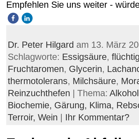
Empfehlen Sie uns weiter - würde
Dr. Peter Hilgard
am 13. März 2
Schlagworte:
Essigsäure
,
flücht
Fruchtaromen
,
Glycerin
,
Lachan
thermotolerans
,
Milchsäure
,
Mora
Reinzuchthefen
| Thema:
Alkohol
Biochemie,
Gärung,
Klima,
Rebs
Terroir,
Wein
|
Ihr Kommentar?