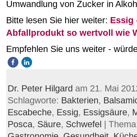
Umwandlung von Zucker in Alkoh
Bitte lesen Sie hier weiter:
Essig 
Abfallprodukt so wertvoll wie 
Empfehlen Sie uns weiter - würde
Dr. Peter Hilgard
am 21. Mai 201
Schlagworte:
Bakterien
,
Balsami
Escabeche
,
Essig
,
Essigsäure
,
M
Posca
,
Säure
,
Schwefel
| Thema
Gastronomie,
Gesundheit,
Küche