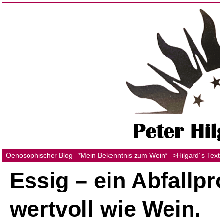
Oenosophischer Blog
*Mein Bekenntnis zum Wein*
>Hilgard´s Tex
Essig – ein Abfallp
wertvoll wie Wein.