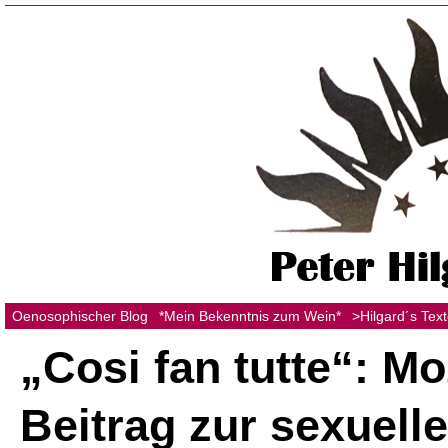
Oenosophischer Blog
*Mein Bekenntnis zum Wein*
>Hilgard´s Tex
„Cosi fan tutte“: Mo
Beitrag zur sexuell