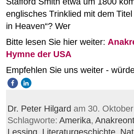
Stafford Smith etwa um 1800 kom
englisches Trinklied mit dem Tite
in Heaven“? Wer
Bitte lesen Sie hier weiter:
Anakr
Hymne der USA
Empfehlen Sie uns weiter - würde
Dr. Peter Hilgard
am 30. Oktober
Schlagworte:
Amerika
,
Anakreont
Lessing
,
Literaturgeschichte
,
Nat