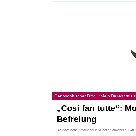
Oenosophischer Blog
*Mein Bekenntnis 
„Cosi fan tutte“: M
Befreiung
Die Bayerische Staatsoper in München am Abend (Foto v