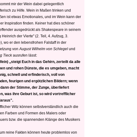
 kommt mir der Wein dabei gelegentlich
ferisch zu Hilfe. Wein in Maßen trinken und
ßen ist etwas Emotionales, und im Wein kann der
er Inspiration finden. Keiner hat dies schöner
reffender ausgedrückt als Shakespeare in seinem
 Heinrich der Vierte" (2. Teil, 4. Aufzug, 3.
, wo er den lebensfrohen Falstaff in der
etzung von
August Wilhelm von Schlegel
und
g Tieck
ausrufen lässt:
ein) „steigt Euch in das Gehirn, zerteilt da alle
nen und rohen Dünste, die es umgeben, macht
nig, schnell und erfinderisch, voll von
den, feurigen und ergötzlichen Bildern; wenn
 dann der Stimme, der Zunge, überliefert
, was ihre Geburt ist, so wird vortrefflicher
daraus".
fflicher Witz können selbstverständlich auch die
en Farben und Formen des Malers oder
auers bzw. die spannenden Klänge des Musikers
 um reine Fakten können heute problemlos von