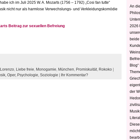
abe ich im Juli 2025 W. A. Mozarts (1756 – 1792) „Cosi fan tutte“
An die
ik nicht nur als harmlose Verwechslungs- und Verkleidungskomödie
Philo
Unter
zarts Beitrag zur sexuellen Befreiung
2026 
unser
beide
Kunde
Weins
Befri
Blog“ 
 Lorenzo
,
Liebe freie
,
Monogamie
,
München
,
Promiskuität
,
Rokoko
|
Theme
sik,
Oper,
Psychologie,
Soziologie
|
Ihr Kommentar?
Griec
eigen
der W
Hedoni
zivili
Musik,
Litera
Diese
möcht
bearbe