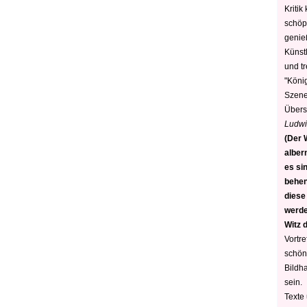
Kritik
schöp
genie
Künstl
und t
"König
Szene)
Übers
Ludwi
(Der W
alber
es sin
behen
diese
werden
Witz 
Vortre
schön
Bildh
sein.
Texte