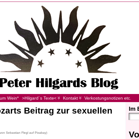
zum Wein*
>Hilgard´s Texte<
Kontakt
Verkostungsnotizen etc.
Im 
ozarts Beitrag zur sexuellen
Vo
on Sebastian Flegl auf Pixabay)