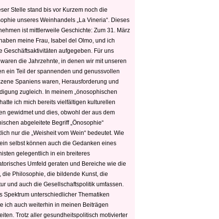
ser Stelle stand bis vor Kurzem noch die
sophie unseres Weinhandels „La Vineria“. Dieses
nehmen ist mittlerweile Geschichte: Zum 31. März
haben meine Frau, Isabel del Olmo, und ich
e Geschäftsaktivitäten aufgegeben. Für uns
 waren die Jahrzehnte, in denen wir mit unseren
n ein Teil der spannenden und genussvollen
zene Spaniens waren, Herausforderung und
edigung zugleich. In meinem „önosophischen
hatte ich mich bereits vielfältigen kulturellen
n gewidmet und dies, obwohl der aus dem
hischen abgeleitete Begriff „Önosophie“
tlich nur die „Weisheit vom Wein“ bedeutet. Wie
ein selbst können auch die Gedanken eines
sten gelegentlich in ein breiteres
satorisches Umfeld geraten und Bereiche wie die
 die Philosophie, die bildende Kunst, die
tur und auch die Gesellschaftspolitik umfassen.
s Spektrum unterschiedlicher Thematiken
e ich auch weiterhin in meinen Beiträgen
iten. Trotz aller gesundheitspolitisch motivierter