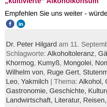
„kultivierte“ Alkoholkonsum
Empfehlen Sie uns weiter - würde
Dr. Peter Hilgard
am 11. Septemb
Schlagworte:
Alkoholtoleranz
,
Gä
Khormog
,
Kumyß
,
Mongolei
,
No
Wilhelm von
,
Ruge Gert
,
Stutenm
Leo
,
Yakmilch
| Thema:
Alkohol,
Gastronomie,
Geschichte,
Kultur
Landwirtschaft,
Literatur,
Reisen