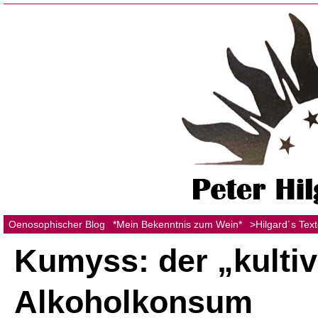
Oenosophischer Blog
*Mein Bekenntnis zum Wein*
>Hilgard´s Tex
Kumyss: der „kultiv
Alkoholkonsum