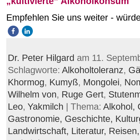
„kultivierte“ Alkoholkonsum
Empfehlen Sie uns weiter - würde
Dr. Peter Hilgard
am 11. Septemb
Schlagworte:
Alkoholtoleranz
,
Gä
Khormog
,
Kumyß
,
Mongolei
,
No
Wilhelm von
,
Ruge Gert
,
Stutenm
Leo
,
Yakmilch
| Thema:
Alkohol,
Gastronomie,
Geschichte,
Kultur
Landwirtschaft,
Literatur,
Reisen