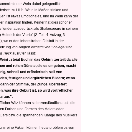
 kommt mir der Wein dabei gelegentlich
ferisch zu Hilfe. Wein in Maßen trinken und
ßen ist etwas Emotionales, und im Wein kann der
er Inspiration finden. Keiner hat dies schöner
reffender ausgedrückt als Shakespeare in seinem
 Heinrich der Vierte" (2. Teil, 4. Aufzug, 3.
, wo er den lebensfrohen Falstaff in der
etzung von
August Wilhelm von Schlegel
und
g Tieck
ausrufen lässt:
ein) „steigt Euch in das Gehirn, zerteilt da alle
nen und rohen Dünste, die es umgeben, macht
nig, schnell und erfinderisch, voll von
den, feurigen und ergötzlichen Bildern; wenn
 dann der Stimme, der Zunge, überliefert
, was ihre Geburt ist, so wird vortrefflicher
daraus".
fflicher Witz können selbstverständlich auch die
en Farben und Formen des Malers oder
auers bzw. die spannenden Klänge des Musikers
 um reine Fakten können heute problemlos von