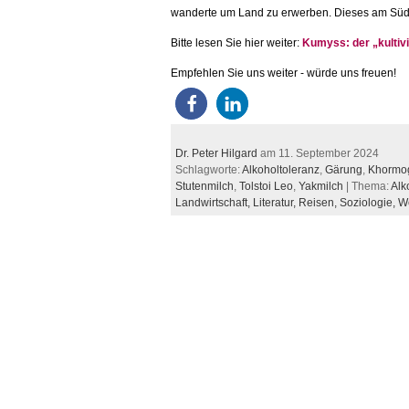
wanderte um Land zu erwerben. Dieses am Süd
Bitte lesen Sie hier weiter:
Kumyss: der „kultiv
Empfehlen Sie uns weiter - würde uns freuen!
Dr. Peter Hilgard
am 11. September 2024
Schlagworte:
Alkoholtoleranz
,
Gärung
,
Khormo
Stutenmilch
,
Tolstoi Leo
,
Yakmilch
| Thema:
Alk
Landwirtschaft,
Literatur,
Reisen,
Soziologie,
W