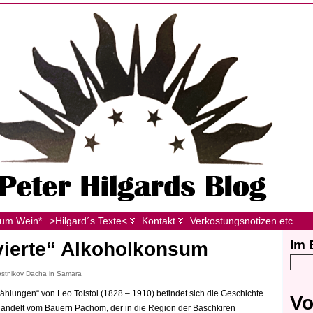
zum Wein*
>Hilgard´s Texte<
Kontakt
Verkostungsnotizen etc.
Im 
vierte“ Alkoholkonsum
Postnikov Dacha in Samara
ählungen“ von Leo Tolstoi (1828 – 1910) befindet sich die Geschichte
Vo
handelt vom Bauern Pachom, der in die Region der Baschkiren