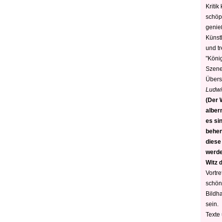
Kritik
schöp
genie
Künstl
und t
"König
Szene)
Übers
Ludwi
(Der W
alber
es sin
behen
diese
werden
Witz 
Vortre
schön
Bildh
sein.
Texte