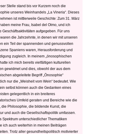
ser Stelle stand bis vor Kurzem noch die
sophie unseres Weinhandels „La Vineria“. Dieses
nehmen ist mittlerweile Geschichte: Zum 31. März
haben meine Frau, Isabel del Olmo, und ich
e Geschäftsaktivitäten aufgegeben. Für uns
 waren die Jahrzehnte, in denen wir mit unseren
n ein Teil der spannenden und genussvollen
zene Spaniens waren, Herausforderung und
edigung zugleich. In meinem „önosophischen
hatte ich mich bereits vielfältigen kulturellen
n gewidmet und dies, obwohl der aus dem
hischen abgeleitete Begriff „Önosophie“
tlich nur die „Weisheit vom Wein“ bedeutet. Wie
ein selbst können auch die Gedanken eines
sten gelegentlich in ein breiteres
satorisches Umfeld geraten und Bereiche wie die
 die Philosophie, die bildende Kunst, die
tur und auch die Gesellschaftspolitik umfassen.
s Spektrum unterschiedlicher Thematiken
e ich auch weiterhin in meinen Beiträgen
iten. Trotz aller gesundheitspolitisch motivierter