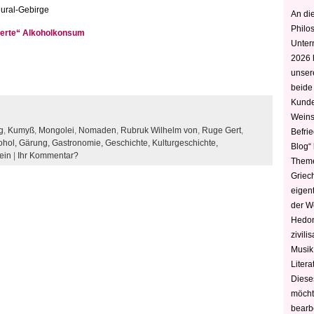
ural-Gebirge
An die
Philo
ierte“ Alkoholkonsum
Unter
2026 
unser
beide
Kunde
Weins
g
,
Kumyß
,
Mongolei
,
Nomaden
,
Rubruk Wilhelm von
,
Ruge Gert
,
Befri
ohol,
Gärung,
Gastronomie,
Geschichte,
Kulturgeschichte,
Blog“ 
ein
|
Ihr Kommentar?
Theme
Griec
eigen
der W
Hedoni
zivili
Musik,
Litera
Diese
möcht
bearbe