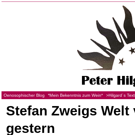
Oenosophischer Blog
*Mein Bekenntnis zum Wein*
>Hilgard´s Tex
Stefan Zweigs Welt
gestern