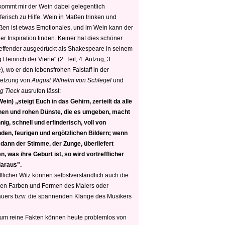
 kommt mir der Wein dabei gelegentlich
ferisch zu Hilfe. Wein in Maßen trinken und
ßen ist etwas Emotionales, und im Wein kann der
er Inspiration finden. Keiner hat dies schöner
reffender ausgedrückt als Shakespeare in seinem
 Heinrich der Vierte" (2. Teil, 4. Aufzug, 3.
, wo er den lebensfrohen Falstaff in der
etzung von
August Wilhelm von Schlegel
und
g Tieck
ausrufen lässt:
ein) „steigt Euch in das Gehirn, zerteilt da alle
nen und rohen Dünste, die es umgeben, macht
nig, schnell und erfinderisch, voll von
den, feurigen und ergötzlichen Bildern; wenn
 dann der Stimme, der Zunge, überliefert
, was ihre Geburt ist, so wird vortrefflicher
daraus".
fflicher Witz können selbstverständlich auch die
en Farben und Formen des Malers oder
auers bzw. die spannenden Klänge des Musikers
 um reine Fakten können heute problemlos von