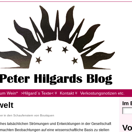
zum Wein*
>Hilgard´s Texte<
Kontakt
Verkostungsnotizen etc.
Im 
welt
ider in den Schaufenstern von Boutiquen
hes tatsächlichen Strömungen und Entwicklungen in der Gesellschaft
Vo
emachten Beobachtungen auf eine wissenschaftliche Basis zu stellen