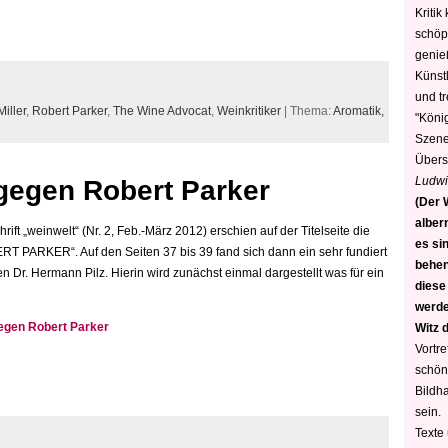
Kritik
schöp
genie
Künstl
und t
Miller
,
Robert Parker
,
The Wine Advocat
,
Weinkritiker
| Thema:
Aromatik,
"König
Szene)
Übers
Ludwi
gegen Robert Parker
(Der W
alber
ift „weinwelt“ (Nr. 2, Feb.-März 2012) erschien auf der Titelseite die
es sin
PARKER“. Auf den Seiten 37 bis 39 fand sich dann ein sehr fundiert
behen
n Dr. Hermann Pilz. Hierin wird zunächst einmal dargestellt was für ein
diese
werden
egen Robert Parker
Witz 
Vortre
schön
Bildh
sein.
Texte