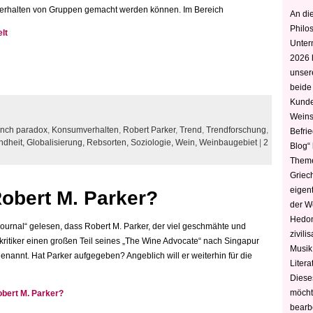
erhalten von Gruppen gemacht werden können. Im Bereich
An die
Philo
lt
Unter
2026 
unser
beide
Kunde
Weins
ench paradox
,
Konsumverhalten
,
Robert Parker
,
Trend
,
Trendforschung
,
Befri
ndheit,
Globalisierung,
Rebsorten,
Soziologie,
Wein,
Weinbaugebiet
|
2
Blog“ 
Theme
Griec
eigen
obert M. Parker?
der W
Hedoni
 Journal“ gelesen, dass Robert M. Parker, der viel geschmähte und
zivili
ritiker einen großen Teil seines „The Wine Advocate“ nach Singapur
Musik,
genannt. Hat Parker aufgegeben? Angeblich will er weiterhin für die
Litera
Diese
möcht
bert M. Parker?
bearbe