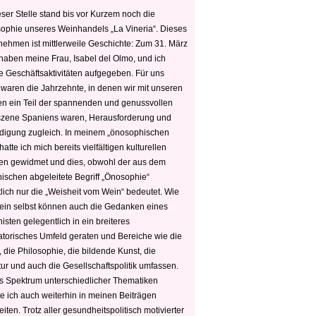
ser Stelle stand bis vor Kurzem noch die
sophie unseres Weinhandels „La Vineria“. Dieses
nehmen ist mittlerweile Geschichte: Zum 31. März
haben meine Frau, Isabel del Olmo, und ich
e Geschäftsaktivitäten aufgegeben. Für uns
 waren die Jahrzehnte, in denen wir mit unseren
n ein Teil der spannenden und genussvollen
zene Spaniens waren, Herausforderung und
edigung zugleich. In meinem „önosophischen
hatte ich mich bereits vielfältigen kulturellen
n gewidmet und dies, obwohl der aus dem
hischen abgeleitete Begriff „Önosophie“
tlich nur die „Weisheit vom Wein“ bedeutet. Wie
ein selbst können auch die Gedanken eines
sten gelegentlich in ein breiteres
satorisches Umfeld geraten und Bereiche wie die
 die Philosophie, die bildende Kunst, die
tur und auch die Gesellschaftspolitik umfassen.
s Spektrum unterschiedlicher Thematiken
e ich auch weiterhin in meinen Beiträgen
iten. Trotz aller gesundheitspolitisch motivierter