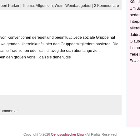
Künstl
bert Parker
| Thema:
Allgemein,
Wein,
Weinbaugebiet
|
2 Kommentare
Um Sa
bedarf
Interp
aller
dafür
 von Konventionen geregelt und beeinflußt. Jede soziale Gruppe hat
Glaub
lschweigenden Übereinkunft unter den Gruppenmitgliedern basieren. Die
Ich h
ame Traditionen oder schlichtweg die sich über lange Zeit
freue 
n den großen Vorteil, daß sie denen, die
Peter
Kommentar
Copyright © 2026
Oenosophischer Blog
- All Rights Reserved