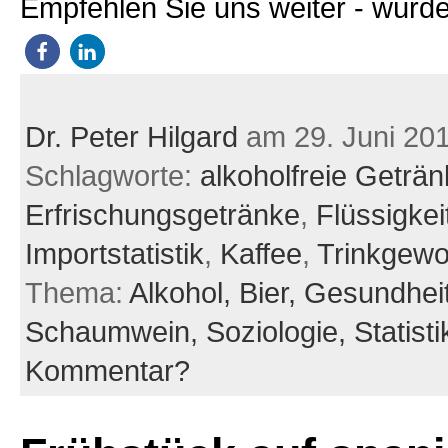
Empfehlen Sie uns weiter - würde
Dr. Peter Hilgard
am 29. Juni 20
Schlagworte:
alkoholfreie Geträ
Erfrischungsgetränke
,
Flüssigkei
Importstatistik
,
Kaffee
,
Trinkgewo
Thema:
Alkohol,
Bier,
Gesundhei
Schaumwein,
Soziologie,
Statisti
Kommentar?