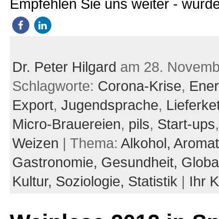
Empfehlen Sie uns weiter - würde
Dr. Peter Hilgard
am 28. Novemb
Schlagworte:
Corona-Krise
,
Ener
Export
,
Jugendsprache
,
Lieferke
Micro-Brauereien
,
pils
,
Start-ups
Weizen
| Thema:
Alkohol,
Aromat
Gastronomie,
Gesundheit,
Global
Kultur,
Soziologie,
Statistik
|
Ihr 