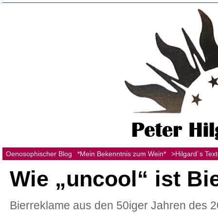
Oenosophischer Blog
*Mein Bekenntnis zum Wein*
>Hilgard´s Tex
Wie „uncool“ ist Bi
Bierreklame aus den 50iger Jahren des 20