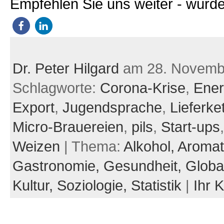
Empfehlen Sie uns weiter - würde
Dr. Peter Hilgard
am 28. Novemb
Schlagworte:
Corona-Krise
,
Ener
Export
,
Jugendsprache
,
Lieferke
Micro-Brauereien
,
pils
,
Start-ups
Weizen
| Thema:
Alkohol,
Aromat
Gastronomie,
Gesundheit,
Global
Kultur,
Soziologie,
Statistik
|
Ihr 