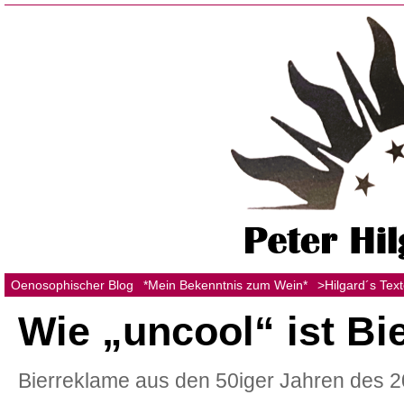
Oenosophischer Blog
*Mein Bekenntnis zum Wein*
>Hilgard´s Tex
Wie „uncool“ ist Bi
Bierreklame aus den 50iger Jahren des 20