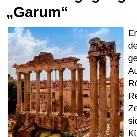
„Garum“
E
de
g
Au
R
Re
Ze
si
K