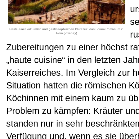
ur
se
Reste einer kulturellen und gastrosophischen Blütezeit: das Forum Romanum in
ru
Rom (Pixabay)
Zubereitungen zu einer höchst raf
„haute cuisine“ in den letzten Ja
Kaiserreiches. Im Vergleich zur h
Situation hatten die römischen K
Köchinnen mit einem kaum zu ü
Problem zu kämpfen: Kräuter u
standen nur in sehr beschränkt
Verfügung und, wenn es sie über