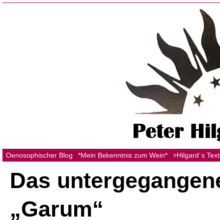
Oenosophischer Blog
*Mein Bekenntnis zum Wein*
>Hilgard´s Tex
Das untergegangen
„Garum“