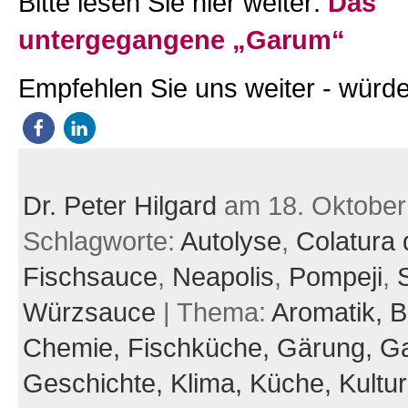
Bitte lesen Sie hier weiter:
Das
untergegangene „Garum“
Empfehlen Sie uns weiter - würde
Dr. Peter Hilgard
am 18. Oktober
Schlagworte:
Autolyse
,
Colatura d
Fischsauce
,
Neapolis
,
Pompeji
,
Würzsauce
| Thema:
Aromatik,
B
Chemie,
Fischküche,
Gärung,
Ga
Geschichte,
Klima,
Küche,
Kultu