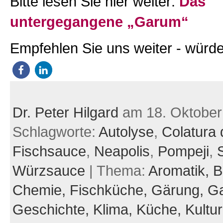
Bitte lesen Sie hier weiter:
Das
untergegangene „Garum“
Empfehlen Sie uns weiter - würde
Dr. Peter Hilgard
am 18. Oktober
Schlagworte:
Autolyse
,
Colatura d
Fischsauce
,
Neapolis
,
Pompeji
,
Würzsauce
| Thema:
Aromatik,
B
Chemie,
Fischküche,
Gärung,
Ga
Geschichte,
Klima,
Küche,
Kultu