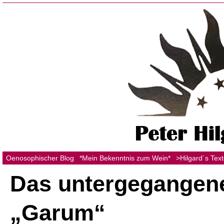
Oenosophischer Blog
*Mein Bekenntnis zum Wein*
>Hilgard´s Tex
Das untergegangen
„Garum“