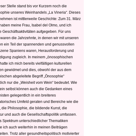
ser Stelle stand bis vor Kurzem noch die
sophie unseres Weinhandels „La Vineria“. Dieses
nehmen ist mittlerweile Geschichte: Zum 31. März
haben meine Frau, Isabel del Olmo, und ich
e Geschäftsaktivitäten aufgegeben. Für uns
 waren die Jahrzehnte, in denen wir mit unseren
n ein Teil der spannenden und genussvollen
zene Spaniens waren, Herausforderung und
edigung zugleich. In meinem „önosophischen
hatte ich mich bereits vielfältigen kulturellen
n gewidmet und dies, obwohl der aus dem
hischen abgeleitete Begriff „Önosophie“
tlich nur die „Weisheit vom Wein“ bedeutet. Wie
ein selbst können auch die Gedanken eines
sten gelegentlich in ein breiteres
satorisches Umfeld geraten und Bereiche wie die
 die Philosophie, die bildende Kunst, die
tur und auch die Gesellschaftspolitik umfassen.
s Spektrum unterschiedlicher Thematiken
e ich auch weiterhin in meinen Beiträgen
iten. Trotz aller gesundheitspolitisch motivierter