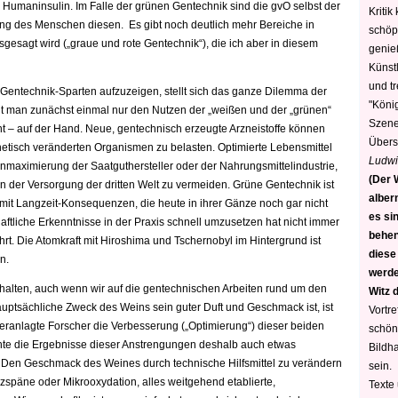
e Humaninsulin. Im Falle der grünen Gentechnik sind die gvO selbst der
Kritik
rung des Menschen diesen. Es gibt noch deutlich mehr Bereiche in
schöp
gesagt wird („graue und rote Gentechnik“), die ich aber in diesem
genie
Künstl
und t
Gentechnik-Sparten aufzuzeigen, stellt sich das ganze Dilemma der
"König
ht man zunächst einmal nur den Nutzen der „weißen und der „grünen“
Szene)
hnt – auf der Hand. Neue, gentechnisch erzeugte Arzneistoffe können
Übers
etisch veränderten Organismen zu belasten. Optimierte Lebensmittel
Ludwi
nmaximierung der Saatguthersteller oder der Nahrungsmittelindustrie,
(Der W
n der Versorgung der dritten Welt zu vermeiden. Grüne Gentechnik ist
alber
, mit Langzeit-Konsequenzen, die heute in ihrer Gänze noch gar nicht
es sin
tliche Erkenntnisse in der Praxis schnell umzusetzen hat nicht immer
behen
hrt. Die Atomkraft mit Hiroshima und Tschernobyl im Hintergrund ist
diese
n.
werden
halten, auch wenn wir auf die gentechnischen Arbeiten rund um den
Witz 
tsächliche Zweck des Weins sein guter Duft und Geschmack ist, ist
Vortre
veranlagte Forscher die Verbesserung („Optimierung“) dieser beiden
schön
te die Ergebnisse dieser Anstrengungen deshalb auch etwas
Bildh
 Den Geschmack des Weines durch technische Hilfsmittel zu verändern
sein.
olzspäne oder Mikrooxydation, alles weitgehend etablierte,
Texte