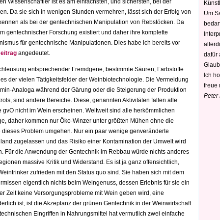
 Wissenschaftler ist es am einfachsten, und sichersten, bei der
Künstl
. Da sie sich in wenigen Stunden vermehren, lässt sich der Erfolg von
Um Sa
erkennen als bei der gentechnischen Manipulation von Rebstöcken. Da
bedarf
m gentechnischer Forschung existiert und daher ihre komplette
Interp
anismus für gentechnische Manipulationen. Dies habe ich bereits vor
aller
eitrag
angedeutet.
dafür
Glaub
chleusung entsprechender Fremdgene, bestimmte Säuren, Farbstoffe
Ich h
s der vielen Tätigkeitsfelder der Weinbiotechnologie. Die Vermeidung
freue 
min-Analoga während der Gärung oder die Steigerung der Produktion
Peter
rols, sind andere Bereiche. Diese, genannten Aktivitäten fallen alle
ie gvO nicht im Wein erscheinen. Weltweit sind alle herkömmlichen
inge, daher kommen nur Öko-Winzer unter größten Mühen ohne die
 dieses Problem umgehen. Nur ein paar wenige genveränderte
reiland zugelassen und das Risiko einer Kontamination der Umwelt wird
en. Für die Anwendung der Gentechnik im Rebbau würde nichts anderes
gionen massive Kritik und Widerstand. Es ist ja ganz offensichtlich,
Weintrinker zufrieden mit den Status quo sind. Sie haben sich mit dem
ermissen eigentlich nichts beim Weingenuss, dessen Erlebnis für sie ein
rer Zeit keine Versorgungsprobleme mit Wein geben wird, eine
derlich ist, ist die Akzeptanz der grünen Gentechnik in der Weinwirtschaft
echnischen Eingriffen in Nahrungsmittel hat vermutlich zwei einfache