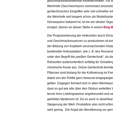
geschmacksverändernde Kellertechniken. Für den
Weinhefe (Saccharomyces cerevisiae) anzusetzen
gentechnischen Eingriffen sehr viel schneller 
die Weinhefe seit langem schon als Modellsyste
Gensequenz bekannt ist, ist sie ein idealer Org
einigen Jahren an dieser Stelle in einem
Blog-B
Die Programmierung der Hefezellen durch Eins
und Geschmacksnuancen zu produzieren ist eine
der Bildung von Kopfweh-verursachenden Hista
bestimmter Antioxydatien, wie z. B. des Resverat
unter den Begriff der„weißen Gentechnik“, da d
Rebsorten außerordentlich anfällig für Schädl
chemische Keule aus. Grüne Gentechnik könnte
Pflanzen sind bislang für die Kultivierung im F
dabei von der Politik ganz bewusst eingegang
gelten. Dagegen formiert sich in allen Weinbaure
dass so gut wie alle über den Globus verteilten 
terroir ihrer Lieblingsweine angefreundet und v
geliebtes Mysterium ist. Da es auch in absehba
Steigerung der Welt-.Produktion also nicht erfor
sehr gering. Die Angst der Bevölkerung vor gent