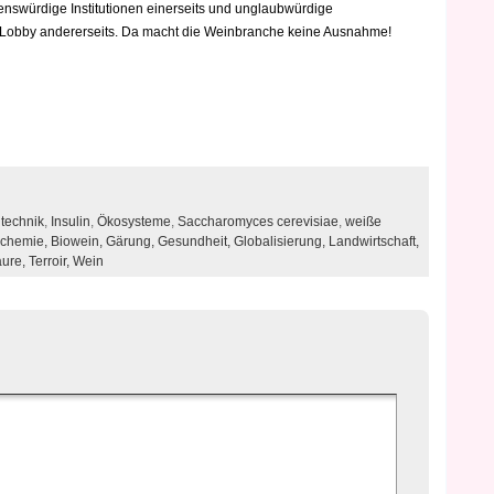
enswürdige Institutionen einerseits und unglaubwürdige
Lobby andererseits. Da macht die Weinbranche keine Ausnahme!
technik
,
Insulin
,
Ökosysteme
,
Saccharomyces cerevisiae
,
weiße
ochemie,
Biowein,
Gärung,
Gesundheit,
Globalisierung,
Landwirtschaft,
ure,
Terroir,
Wein