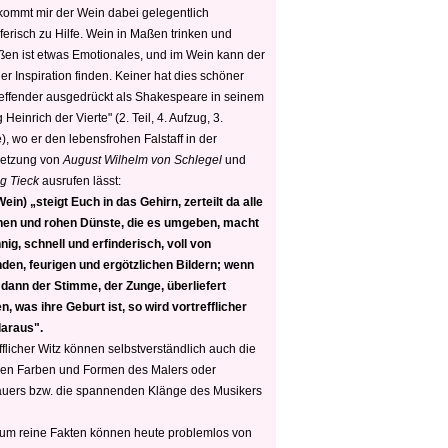
 kommt mir der Wein dabei gelegentlich
ferisch zu Hilfe. Wein in Maßen trinken und
ßen ist etwas Emotionales, und im Wein kann der
er Inspiration finden. Keiner hat dies schöner
reffender ausgedrückt als Shakespeare in seinem
 Heinrich der Vierte" (2. Teil, 4. Aufzug, 3.
, wo er den lebensfrohen Falstaff in der
etzung von
August Wilhelm von Schlegel
und
g Tieck
ausrufen lässt:
ein) „steigt Euch in das Gehirn, zerteilt da alle
nen und rohen Dünste, die es umgeben, macht
nig, schnell und erfinderisch, voll von
den, feurigen und ergötzlichen Bildern; wenn
 dann der Stimme, der Zunge, überliefert
, was ihre Geburt ist, so wird vortrefflicher
daraus".
fflicher Witz können selbstverständlich auch die
en Farben und Formen des Malers oder
auers bzw. die spannenden Klänge des Musikers
 um reine Fakten können heute problemlos von