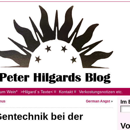
zum Wein*
>Hilgard´s Texte<
Kontakt
Verkostungsnotizen etc.
Im 
smus
German Angst
»
entechnik bei der
Vo