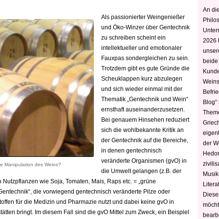
An die
Als passionierter Weingenießer
Philo
und Öko-Winzer über Gentechnik
Unter
zu schreiben scheint ein
2026 
intellektueller und emotionaler
unser
Fauxpas sondergleichen zu sein.
beide
Trotzdem gibt es gute Gründe die
Kunde
Scheuklappen kurz abzulegen
Weins
und sich wieder einmal mit der
Befri
Thematik „Gentechnik und Wein“
Blog“ 
ernsthaft auseinanderzusetzen.
Theme
Bei genauem Hinsehen reduziert
Griec
sich die wohlbekannte Kritik an
eigen
der Gentechnik auf die Bereiche,
der W
in denen gentechnisch
Hedoni
veränderte Organismen (gvO) in
zivili
ne Manipulation des Weins?
die Umwelt gelangen (z.B. der
Musik,
 Nutzpflanzen wie Soja, Tomaten, Mais, Raps etc. = „grüne
Litera
Gentechnik“, die vorwiegend gentechnisch veränderte Pilze oder
Diese
stoffen für die Medizin und Pharmazie nutzt und dabei keine gvO in
möcht
ätten bringt. Im diesem Fall sind die gvO Mittel zum Zweck, ein Beispiel
bearbe