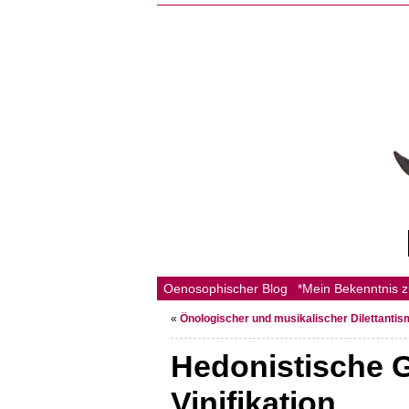
Oenosophischer Blog
*Mein Bekenntnis 
«
Önologischer und musikalischer Dilettanti
Hedonistische G
Vinifikation