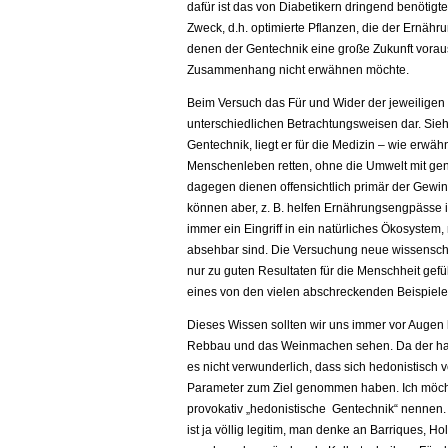
dafür ist das von Diabetikern dringend benötigt
Zweck, d.h. optimierte Pflanzen, die der Ernäh
denen der Gentechnik eine große Zukunft voraus
Zusammenhang nicht erwähnen möchte.
Beim Versuch das Für und Wider der jeweiligen 
unterschiedlichen Betrachtungsweisen dar. Sie
Gentechnik, liegt er für die Medizin – wie erwä
Menschenleben retten, ohne die Umwelt mit gen
dagegen dienen offensichtlich primär der Gewin
können aber, z. B. helfen Ernährungsengpässe i
immer ein Eingriff in ein natürliches Ökosystem
absehbar sind. Die Versuchung neue wissenschaf
nur zu guten Resultaten für die Menschheit gefü
eines von den vielen abschreckenden Beispiele
Dieses Wissen sollten wir uns immer vor Augen 
Rebbau und das Weinmachen sehen. Da der haup
es nicht verwunderlich, dass sich hedonistisch 
Parameter zum Ziel genommen haben. Ich möch
provokativ „hedonistische Gentechnik“ nennen.
ist ja völlig legitim, man denke an Barriques, H