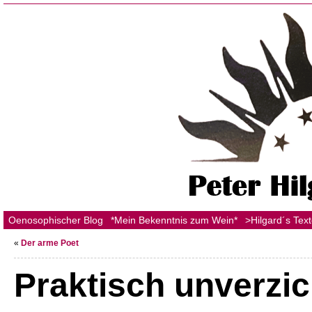
Oenosophischer Blog
*Mein Bekenntnis zum Wein*
>Hilgard´s Tex
«
Der arme Poet
Praktisch unverzic