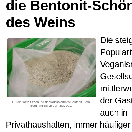
die Bentonit-Schö
des Weins
Die ste
Populari
Veganis
Gesellsc
mittlerw
der Gas
Für die Wein-Schönung gebrauchsfertiges Bentonit. Foto:
Bernhard Schandelmaier, 2013
auch in
Privathaushalten, immer häufiger