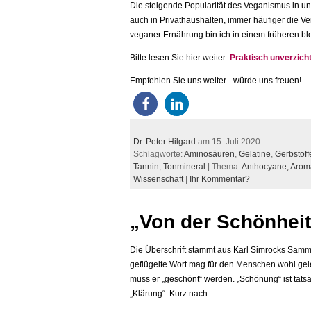
Die steigende Popularität des Veganismus in uns
auch in Privathaushalten, immer häufiger die V
veganer Ernährung bin ich in einem früheren b
Bitte lesen Sie hier weiter:
Praktisch unverzich
Empfehlen Sie uns weiter - würde uns freuen!
Dr. Peter Hilgard
am 15. Juli 2020
Schlagworte:
Aminosäuren
,
Gelatine
,
Gerbstoff
Tannin
,
Tonmineral
| Thema:
Anthocyane,
Aroma
Wissenschaft
|
Ihr Kommentar?
„Von der Schönheit
Die Überschrift stammt aus Karl Simrocks Samm
geflügelte Wort mag für den Menschen wohl geleg
muss er „geschönt“ werden. „Schönung“ ist tatsäc
„Klärung“. Kurz nach