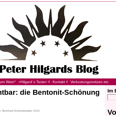
zum Wein*
>Hilgard´s Texte<
Kontakt
Verkostungsnotizen etc.
Im 
htbar: die Bentonit-Schönung
Vo
to: Bernhard Schandelmaier, 2013