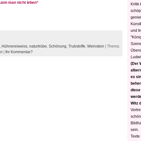
kann man nicht leben“
Kritik
schöp
genie
Künstl
und t
"König
Szene)
,
Hühnereiweiss
,
naturtrübe
,
Schönung
,
Trubstoffe
,
Weinstein
| Thema:
Übers
in
|
Ihr Kommentar?
Ludwi
(Der W
alber
es sin
behen
diese
werden
Witz 
Vortre
schön
Bildh
sein.
Texte