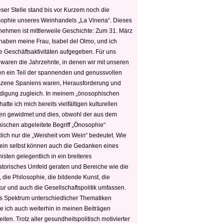
ser Stelle stand bis vor Kurzem noch die
sophie unseres Weinhandels „La Vineria“. Dieses
nehmen ist mittlerweile Geschichte: Zum 31. März
haben meine Frau, Isabel del Olmo, und ich
e Geschäftsaktivitäten aufgegeben. Für uns
 waren die Jahrzehnte, in denen wir mit unseren
n ein Teil der spannenden und genussvollen
zene Spaniens waren, Herausforderung und
edigung zugleich. In meinem „önosophischen
hatte ich mich bereits vielfältigen kulturellen
n gewidmet und dies, obwohl der aus dem
hischen abgeleitete Begriff „Önosophie“
tlich nur die „Weisheit vom Wein“ bedeutet. Wie
ein selbst können auch die Gedanken eines
sten gelegentlich in ein breiteres
satorisches Umfeld geraten und Bereiche wie die
 die Philosophie, die bildende Kunst, die
tur und auch die Gesellschaftspolitik umfassen.
s Spektrum unterschiedlicher Thematiken
e ich auch weiterhin in meinen Beiträgen
iten. Trotz aller gesundheitspolitisch motivierter