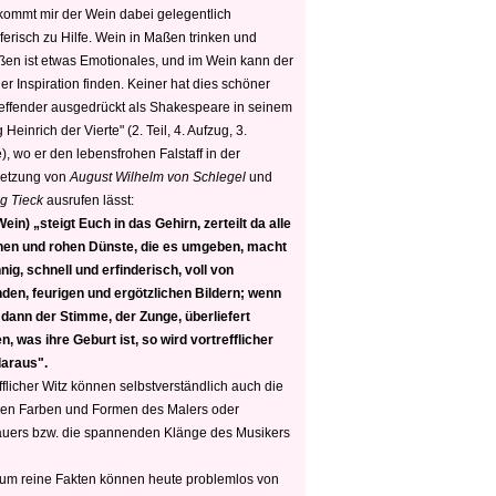
 kommt mir der Wein dabei gelegentlich
ferisch zu Hilfe. Wein in Maßen trinken und
ßen ist etwas Emotionales, und im Wein kann der
er Inspiration finden. Keiner hat dies schöner
reffender ausgedrückt als Shakespeare in seinem
 Heinrich der Vierte" (2. Teil, 4. Aufzug, 3.
, wo er den lebensfrohen Falstaff in der
etzung von
August Wilhelm von Schlegel
und
g Tieck
ausrufen lässt:
ein) „steigt Euch in das Gehirn, zerteilt da alle
nen und rohen Dünste, die es umgeben, macht
nig, schnell und erfinderisch, voll von
den, feurigen und ergötzlichen Bildern; wenn
 dann der Stimme, der Zunge, überliefert
, was ihre Geburt ist, so wird vortrefflicher
daraus".
fflicher Witz können selbstverständlich auch die
en Farben und Formen des Malers oder
auers bzw. die spannenden Klänge des Musikers
 um reine Fakten können heute problemlos von