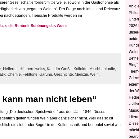
erer Gesellschaft erfordert mittlerweile, sowohl in der Gastronomie als
An die
erfügbarkeit von „veganen Weinen“. Der Frage nach Inhalt und Relevanz
Philo
log nachgegangen. Tierische Produkte werden im
Unter
tbar: die Bentonit-Schönung des Weins
2026 
unser
beide
Kunde
Weins
Befri
Blog“ 
e
,
Heilerde
,
Hühnereiweiss
,
Karl der Große
,
Kolloide
,
Mischbentonite
,
Theme
tik,
Chemie,
Fehltöne,
Gärung,
Geschichte,
Medizin,
Wein,
Griec
eigen
der W
 kann man nicht leben“
Hedoni
zivili
Musik,
lung „Die deutschen Sprichwörter“ aus dem Jahr 1846. Dieses
Litera
entlich gelten für den Wein aber ganz sicher nicht. Weil das so ist
Diese
hlich ein stehender Begriff in der Kellertechnik und bedeutet soviel wie
möcht
bearbe