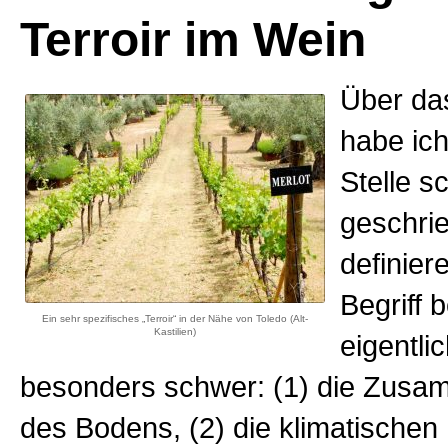
Terroir im Wein
Über das
habe ich
Stelle s
geschri
definier
Begriff 
Ein sehr spezifisches „Terroir“ in der Nähe von Toledo (Alt-
Kastilien)
eigentlic
besonders schwer: (1) die Zus
des Bodens, (2) die klimatischen