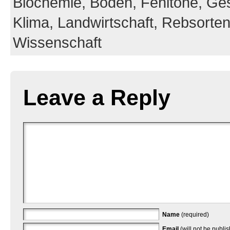
Biochemie,
Boden,
Fehltöne,
Ges
Klima,
Landwirtschaft,
Rebsorte
Wissenschaft
Leave a Reply
Name
(required)
Email
(will not be publi