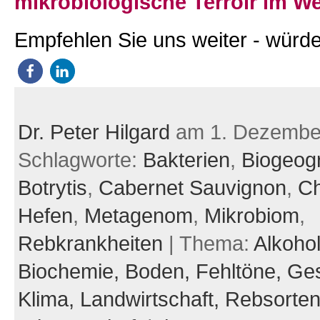
mikrobiologische Terroir im W
Empfehlen Sie uns weiter - würde
Dr. Peter Hilgard
am 1. Dezembe
Schlagworte:
Bakterien
,
Biogeog
Botrytis
,
Cabernet Sauvignon
,
C
Hefen
,
Metagenom
,
Mikrobiom
,
Rebkrankheiten
| Thema:
Alkoho
Biochemie,
Boden,
Fehltöne,
Ges
Klima,
Landwirtschaft,
Rebsorte