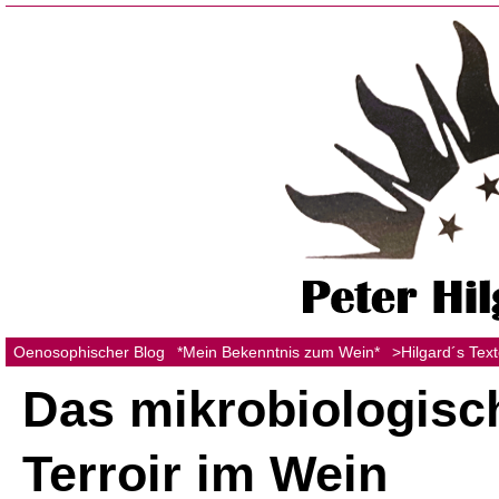
Oenosophischer Blog
*Mein Bekenntnis zum Wein*
>Hilgard´s Tex
Das mikrobiologisc
Terroir im Wein