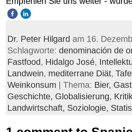
Empfehlen Sie uns weiter - würde
Dr. Peter Hilgard
am 16. Dezemb
Schlagworte:
denominación de o
Fastfood
,
Hidalgo José
,
Intellekt
Landwein
,
mediterrane Diät
,
Tafe
Weinkonsum
| Thema:
Bier,
Gast
Geschichte,
Globalisierung,
Kriti
Landwirtschaft,
Soziologie,
Statis