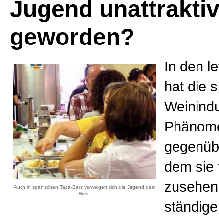
Jugend unattrakti
geworden?
In den l
hat die 
Weinindu
Phänom
gegenüb
dem sie 
zusehen
Auch in spanischen Tapa-Bars verweigert sich die Jugend dem
Wein
ständig