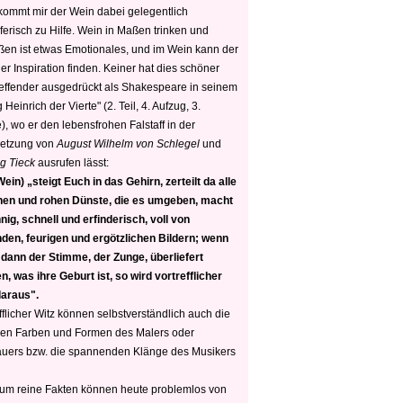
 kommt mir der Wein dabei gelegentlich
ferisch zu Hilfe. Wein in Maßen trinken und
ßen ist etwas Emotionales, und im Wein kann der
er Inspiration finden. Keiner hat dies schöner
reffender ausgedrückt als Shakespeare in seinem
 Heinrich der Vierte" (2. Teil, 4. Aufzug, 3.
, wo er den lebensfrohen Falstaff in der
etzung von
August Wilhelm von Schlegel
und
g Tieck
ausrufen lässt:
ein) „steigt Euch in das Gehirn, zerteilt da alle
nen und rohen Dünste, die es umgeben, macht
nig, schnell und erfinderisch, voll von
den, feurigen und ergötzlichen Bildern; wenn
 dann der Stimme, der Zunge, überliefert
, was ihre Geburt ist, so wird vortrefflicher
daraus".
fflicher Witz können selbstverständlich auch die
en Farben und Formen des Malers oder
auers bzw. die spannenden Klänge des Musikers
 um reine Fakten können heute problemlos von