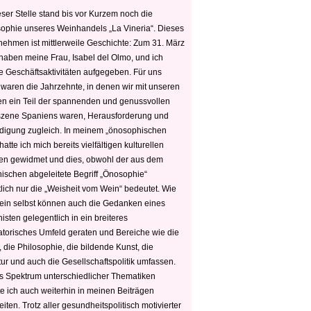
ser Stelle stand bis vor Kurzem noch die
sophie unseres Weinhandels „La Vineria“. Dieses
nehmen ist mittlerweile Geschichte: Zum 31. März
haben meine Frau, Isabel del Olmo, und ich
e Geschäftsaktivitäten aufgegeben. Für uns
 waren die Jahrzehnte, in denen wir mit unseren
n ein Teil der spannenden und genussvollen
zene Spaniens waren, Herausforderung und
edigung zugleich. In meinem „önosophischen
hatte ich mich bereits vielfältigen kulturellen
n gewidmet und dies, obwohl der aus dem
hischen abgeleitete Begriff „Önosophie“
tlich nur die „Weisheit vom Wein“ bedeutet. Wie
ein selbst können auch die Gedanken eines
sten gelegentlich in ein breiteres
satorisches Umfeld geraten und Bereiche wie die
 die Philosophie, die bildende Kunst, die
tur und auch die Gesellschaftspolitik umfassen.
s Spektrum unterschiedlicher Thematiken
e ich auch weiterhin in meinen Beiträgen
iten. Trotz aller gesundheitspolitisch motivierter