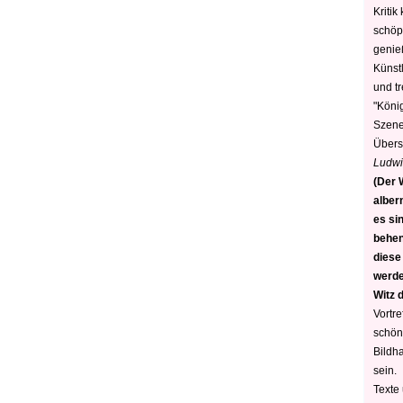
Kritik
schöp
genie
Künstl
und t
"König
Szene)
Übers
Ludwi
(Der W
alber
es sin
behen
diese
werden
Witz 
Vortre
schön
Bildh
sein.
Texte