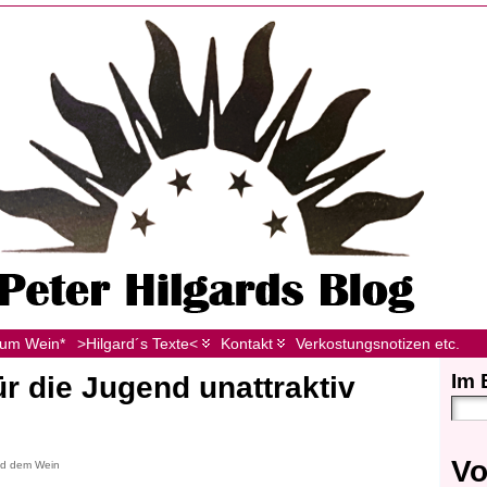
zum Wein*
>Hilgard´s Texte<
Kontakt
Verkostungsnotizen etc.
Im 
ür die Jugend unattraktiv
Vo
end dem Wein