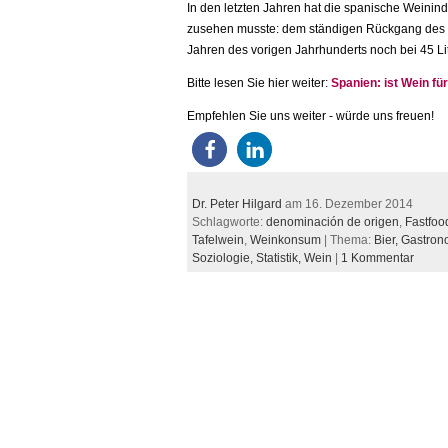
In den letzten Jahren hat die spanische Weini
zusehen musste: dem ständigen Rückgang des W
Jahren des vorigen Jahrhunderts noch bei 45 Lit
Bitte lesen Sie hier weiter:
Spanien: ist Wein fü
Empfehlen Sie uns weiter - würde uns freuen!
Dr. Peter Hilgard
am 16. Dezember 2014
Schlagworte:
denominación de origen
,
Fastfoo
Tafelwein
,
Weinkonsum
| Thema:
Bier,
Gastron
Soziologie,
Statistik,
Wein
|
1 Kommentar