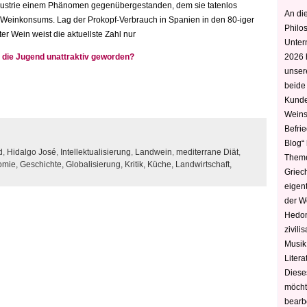
ndustrie einem Phänomen gegenübergestanden, dem sie tatenlos
An die
einkonsums. Lag der Prokopf-Verbrauch in Spanien in den 80-iger
Philo
er Wein weist die aktuellste Zahl nur
Unter
r die Jugend unattraktiv geworden?
2026 
unser
beide
Kunde
Weins
Befri
Blog“ 
d
,
Hidalgo José
,
Intellektualisierung
,
Landwein
,
mediterrane Diät
,
Theme
omie,
Geschichte,
Globalisierung,
Kritik,
Küche,
Landwirtschaft,
Griec
eigen
der W
Hedoni
zivili
Musik,
Litera
Diese
möcht
bearbe