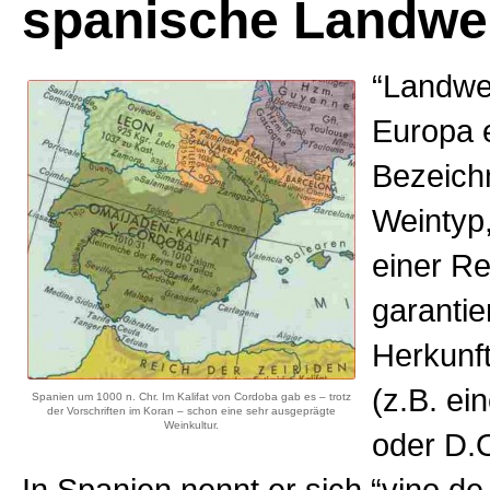
spanische Landwe
“Landwei
Europa e
Bezeich
Weintyp,
einer Re
garantie
Herkunf
(z.B. ei
Spanien um 1000 n. Chr. Im Kalifat von Cordoba gab es – trotz
der Vorschriften im Koran – schon eine sehr ausgeprägte
Weinkultur.
oder D.