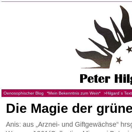
Oenosophischer Blog
*Mein Bekenntnis zum Wein*
>Hilgard´s Tex
Die Magie der grün
Anis: aus „Arznei- und Giftgewächse“ hr