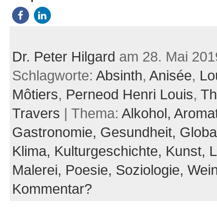
Dr. Peter Hilgard
am 28. Mai 201
Schlagworte:
Absinth
,
Anisée
,
Lo
Môtiers
,
Perneod Henri Louis
,
Th
Travers
| Thema:
Alkohol,
Aromat
Gastronomie,
Gesundheit,
Global
Klima,
Kulturgeschichte,
Kunst,
L
Malerei,
Poesie,
Soziologie,
Wei
Kommentar?