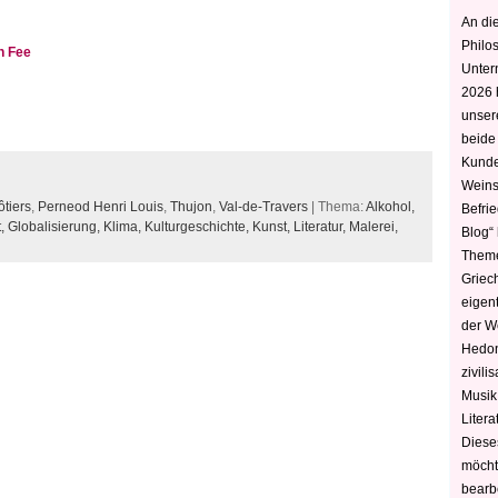
An die
Philo
n Fee
Unter
2026 
unser
beide
Kunde
Weins
tiers
,
Perneod Henri Louis
,
Thujon
,
Val-de-Travers
| Thema:
Alkohol,
Befri
t,
Globalisierung,
Klima,
Kulturgeschichte,
Kunst,
Literatur,
Malerei,
Blog“ 
Theme
Griec
eigen
der W
Hedoni
zivili
Musik,
Litera
Diese
möcht
bearbe