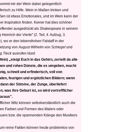
 kommt mir der Wein dabei gelegentlich
ferisch zu Hilfe. Wein in Maßen trinken und
ßen ist etwas Emotionales, und im Wein kann der
er Inspiration finden. Keiner hat dies schöner
reffender ausgedrückt als Shakespeare in seinem
 Heinrich der Vierte" (2. Teil, 4. Aufzug, 3.
, wo er den lebensfrohen Falstaff in der
etzung von
August Wilhelm von Schlegel
und
g Tieck
ausrufen lässt:
ein) „steigt Euch in das Gehirn, zerteilt da alle
nen und rohen Dünste, die es umgeben, macht
nig, schnell und erfinderisch, voll von
den, feurigen und ergötzlichen Bildern; wenn
 dann der Stimme, der Zunge, überliefert
, was ihre Geburt ist, so wird vortrefflicher
daraus".
fflicher Witz können selbstverständlich auch die
en Farben und Formen des Malers oder
auers bzw. die spannenden Klänge des Musikers
 um reine Fakten können heute problemlos von