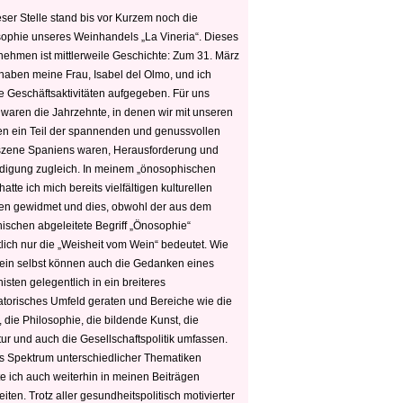
ser Stelle stand bis vor Kurzem noch die
sophie unseres Weinhandels „La Vineria“. Dieses
nehmen ist mittlerweile Geschichte: Zum 31. März
haben meine Frau, Isabel del Olmo, und ich
e Geschäftsaktivitäten aufgegeben. Für uns
 waren die Jahrzehnte, in denen wir mit unseren
n ein Teil der spannenden und genussvollen
zene Spaniens waren, Herausforderung und
edigung zugleich. In meinem „önosophischen
hatte ich mich bereits vielfältigen kulturellen
n gewidmet und dies, obwohl der aus dem
hischen abgeleitete Begriff „Önosophie“
tlich nur die „Weisheit vom Wein“ bedeutet. Wie
ein selbst können auch die Gedanken eines
sten gelegentlich in ein breiteres
satorisches Umfeld geraten und Bereiche wie die
 die Philosophie, die bildende Kunst, die
tur und auch die Gesellschaftspolitik umfassen.
s Spektrum unterschiedlicher Thematiken
e ich auch weiterhin in meinen Beiträgen
iten. Trotz aller gesundheitspolitisch motivierter