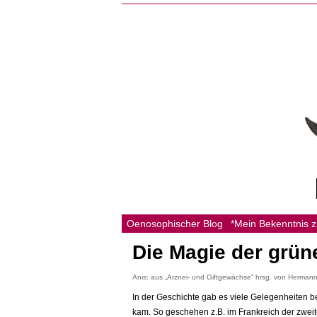
Oenosophischer Blog
*Mein Bekenntnis 
Die Magie der grün
Anis: aus „Arznei- und Giftgewächse“ hrsg. von Hermann
In der Geschichte gab es viele Gelegenheiten b
kam. So geschehen z.B. im Frankreich der zweite