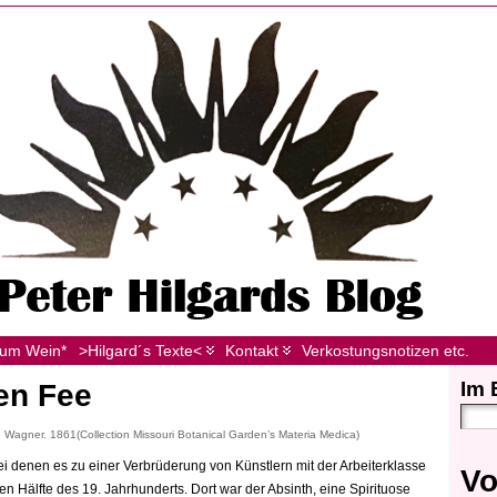
zum Wein*
>Hilgard´s Texte<
Kontakt
Verkostungsnotizen etc.
Im 
en Fee
 Wagner. 1861(Collection Missouri Botanical Garden’s Materia Medica)
ei denen es zu einer Verbrüderung von Künstlern mit der Arbeiterklasse
Vo
n Hälfte des 19. Jahrhunderts. Dort war der Absinth, eine Spirituose