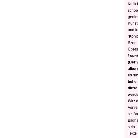
Kritik
schöp
genie
Künstl
und t
"König
Szene)
Übers
Ludwi
(Der W
alber
es sin
behen
diese
werden
Witz 
Vortre
schön
Bildh
sein.
Texte