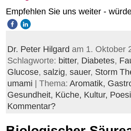
Empfehlen Sie uns weiter - würde
Dr. Peter Hilgard
am 1. Oktober 
Schlagworte:
bitter
,
Diabetes
,
Fau
Glucose
,
salzig
,
sauer
,
Storm Th
umami
| Thema:
Aromatik,
Gastr
Gesundheit,
Küche,
Kultur,
Poes
Kommentar?
Biologischer Säurea