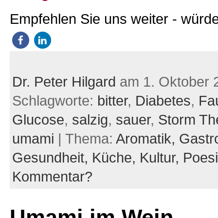
Empfehlen Sie uns weiter - würde
Dr. Peter Hilgard
am 1. Oktober 
Schlagworte:
bitter
,
Diabetes
,
Fau
Glucose
,
salzig
,
sauer
,
Storm Th
umami
| Thema:
Aromatik,
Gastr
Gesundheit,
Küche,
Kultur,
Poes
Kommentar?
Umami im Wein