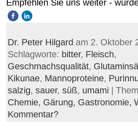
Empfehlen Sie uns weiter - würde
Dr. Peter Hilgard
am 2. Oktober 
Schlagworte:
bitter
,
Fleisch
,
Geschmachsqualität
,
Glutamins
Kikunae
,
Mannoproteine
,
Purinnu
salzig
,
sauer
,
süß
,
umami
| The
Chemie,
Gärung,
Gastronomie,
Kommentar?