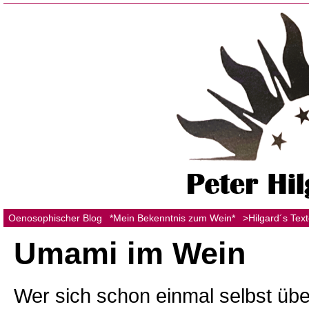
Oenosophischer Blog
*Mein Bekenntnis zum Wein*
>Hilgard´s Tex
Umami im Wein
Wer sich schon einmal selbst ü