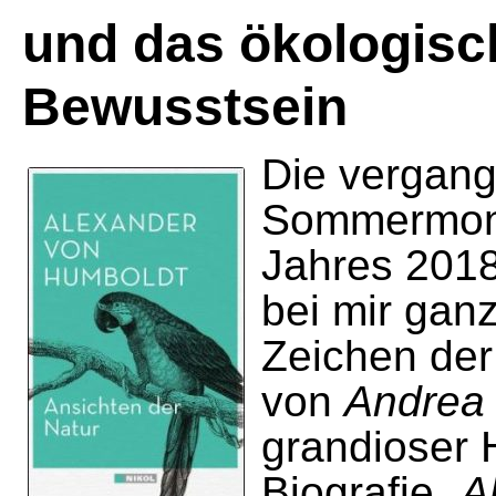
und das ökologisc
Bewusstsein
Die vergan
Sommermon
Jahres 2018
bei mir gan
Zeichen der
von
Andrea
grandioser 
Biografie „
A