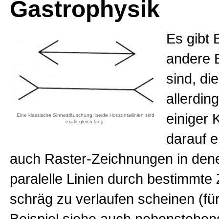
Gastrophysik
Es gibt 
andere B
sind, di
allerdin
einiger 
Eine klassische Sinnestäuschung: beide Horizontallinien sind
exakt gleich lang.
darauf e
auch Raster-Zeichnungen in dene
paralelle Linien durch bestimmte
schräg zu verlaufen scheinen (für