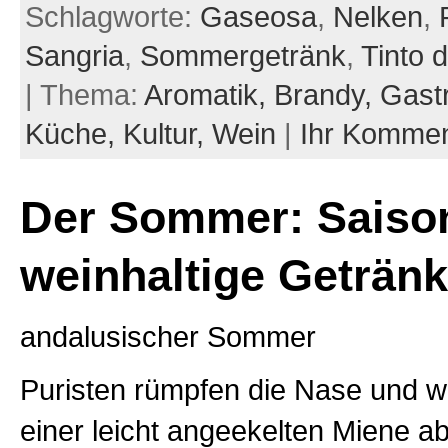
Schlagworte:
Gaseosa
,
Nelken
,
Sangria
,
Sommergetränk
,
Tinto 
| Thema:
Aromatik,
Brandy,
Gast
Küche,
Kultur,
Wein
|
Ihr Kommen
Der Sommer: Saison
weinhaltige Geträn
andalusischer Sommer
Puristen rümpfen die Nase und w
einer leicht angeekelten Miene 