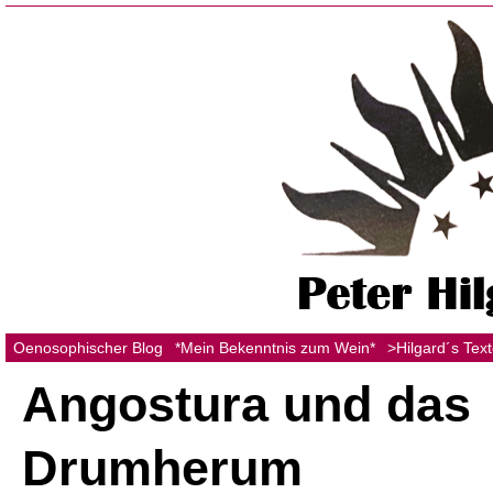
Oenosophischer Blog
*Mein Bekenntnis zum Wein*
>Hilgard´s Tex
Angostura und das
Drumherum