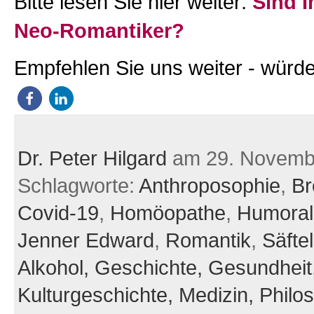
Bitte lesen Sie hier weiter:
Sind 
Neo-Romantiker?
Empfehlen Sie uns weiter - würde
Dr. Peter Hilgard
am 29. Novemb
Schlagworte:
Anthroposophie
,
Br
Covid-19
,
Homöopathe
,
Humoral
Jenner Edward
,
Romantik
,
Säfte
Alkohol,
Geschichte,
Gesundheit
Kulturgeschichte,
Medizin,
Philos