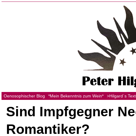
Oenosophischer Blog
*Mein Bekenntnis zum Wein*
>Hilgard´s Tex
Sind Impfgegner Ne
Romantiker?