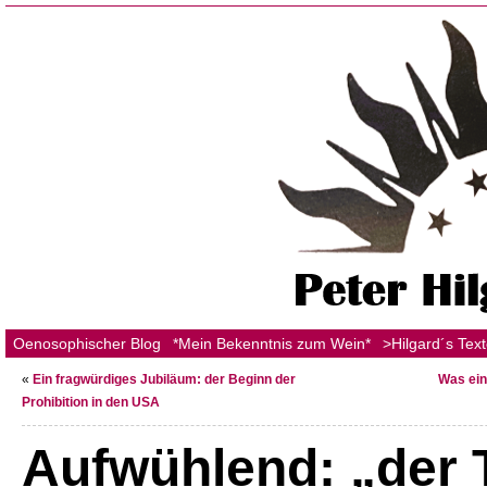
Oenosophischer Blog
*Mein Bekenntnis zum Wein*
>Hilgard´s Tex
«
Ein fragwürdiges Jubiläum: der Beginn der
Was ein
Prohibition in den USA
Aufwühlend: „der 