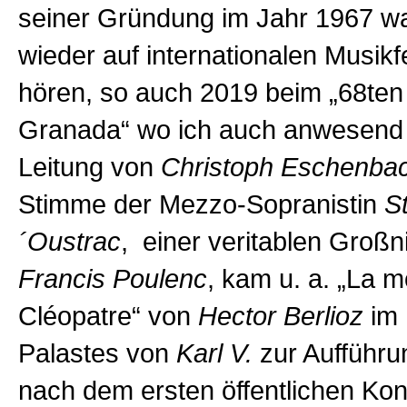
seiner Gründung im Jahr 1967 w
wieder auf internationalen Musikf
hören, so auch 2019 beim „68ten 
Granada“ wo ich auch anwesend 
Leitung von
Christoph Eschenba
Stimme der Mezzo-Sopranistin
S
´Oustrac
, einer veritablen Großn
Francis Poulenc
, kam u. a. „La m
Cléopatre“ von
Hector Berlioz
im
Palastes von
Karl V.
zur Aufführu
nach dem ersten öffentlichen Ko