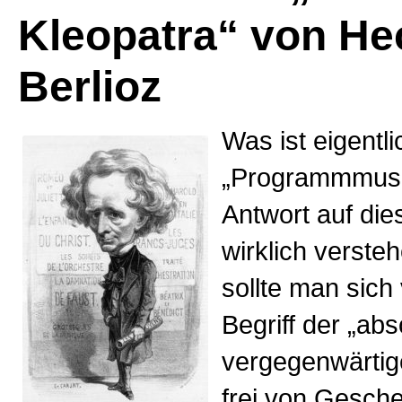
Kleopatra“ von He
Berlioz
Was ist eigentli
„Programmmusi
Antwort auf die
wirklich verste
sollte man sich 
Begriff der „ab
vergegenwärtige
frei von Gesche