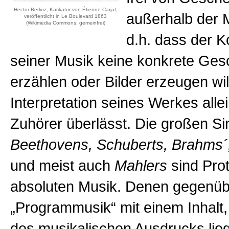
Hector Berlioz, Karikatur von Étienne Carjat,
außerhalb der M
veröffentlicht in Le Boulevard 1863
(Wikimedia Commons, gemeinfrei)
d.h. dass der K
seiner Musik keine konkrete Ges
erzählen oder Bilder erzeugen wil
Interpretation seines Werkes all
Zuhörer überlässt. Die großen Si
Beethovens, Schuberts, Brahms´
und meist auch
Mahlers
sind Pro
absoluten Musik. Denen gegenübe
„Programmusik“ mit einem Inhalt, 
des musikalischen Ausdrucks lieg